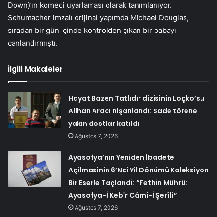
Down)’ın komedi uyarlaması olarak tanımlanıyor.
Schumacher imzalı orijinal yapımda Michael Douglas,
sıradan bir gün içinde kontrolden çıkan bir babayı
canlandırmıştı.
İlgili Makaleler
Hayat Bazen Tatlıdır dizisinin Loçko’su
Alihan Aracı nişanlandı: Sade törene
yakın dostlar katıldı
Ağustos 7, 2026
Ayasofya’nın Yeniden İbadete
Açilmasinin 6’Nci Yil Dönümü Koleksiyon
Bir Eserle Taçlandi: “Fethin Mührü:
Ayasofya-İ Kebîr Câmi-İ Şerîfi”
Ağustos 7, 2026