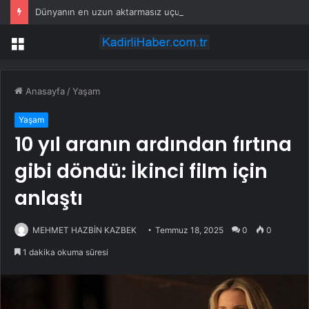
Dünyanın en uzun aktarmasız uçuşunda tarihi rekor: 24 saatten fazla havada kaldılar
Menü
Anasayfa
/
Yaşam
Yaşam
10 yıl aranın ardından fırtına
gibi döndü: İkinci film için
anlaştı
MEHMET HAZBİN KAZBEK
Temmuz 18, 2025
0
0
1 dakika okuma süresi