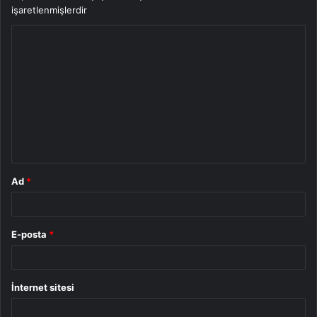
işaretlenmişlerdir
Y
o
r
u
m
*
Ad
*
E-posta
*
İnternet sitesi