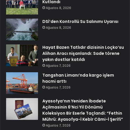
Kutlandı
Ağustos 8, 2026
DSİ’den Kontrollü Su Salınımı Uyarısı
Ağustos 8, 2026
Hayat Bazen Tatlıdır dizisinin Loçko’su
Alihan Aracı nişanlandı: Sade törene
yakın dostlar katıldı
Ağustos 7, 2026
Tangshan Limanı’nda kargo işlem
hacmi arttı
Ağustos 7, 2026
Ayasofya’nın Yeniden İbadete
Açilmasinin 6’Nci Yil Dönümü
Koleksiyon Bir Eserle Taçlandi: “Fethin
Mührü: Ayasofya-İ Kebîr Câmi-İ Şerîfi”
Ağustos 7, 2026