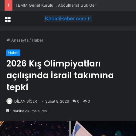
TBMM Genel Kurulu… Abdulhamit Gül: Gelin, Acıları Değil Sevinçleri Artıracak Bir Süreçte Hep Birlikte Taşın Altına Elimizi Koyalım
Menü
Anasayfa
/
Haber
Haber
2026 Kış Olimpiyatları
açılışında İsrail takımına
tepki
DİLAN BİÇER
Şubat 8, 2026
0
0
1 dakika okuma süresi