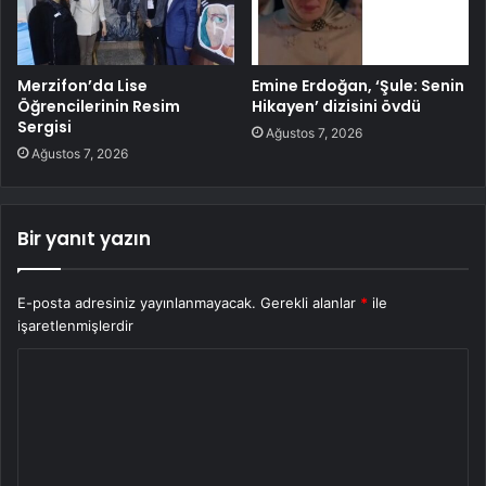
Merzifon’da Lise
Emine Erdoğan, ‘Şule: Senin
Öğrencilerinin Resim
Hikayen’ dizisini övdü
Sergisi
Ağustos 7, 2026
Ağustos 7, 2026
Bir yanıt yazın
E-posta adresiniz yayınlanmayacak.
Gerekli alanlar
*
ile
işaretlenmişlerdir
Y
o
r
u