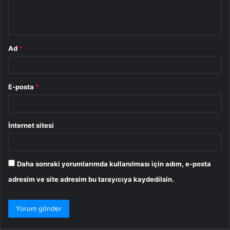
m
*
Ad
*
E-posta
*
İnternet sitesi
Daha sonraki yorumlarımda kullanılması için adım, e-posta
adresim ve site adresim bu tarayıcıya kaydedilsin.