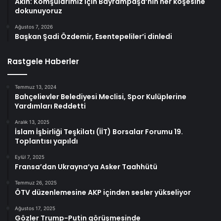
Akın: Komşularımız için Bayrampaşa’nın her köşesine
dokunuyoruz
Ağustos 7, 2026
Başkan Şadi Özdemir, Esentepeliler’i dinledi
Rastgele Haberler
Temmuz 13, 2024
Bahçelievler Belediyesi Meclisi, Spor Kulüplerine
Yardımları Reddetti
Aralık 13, 2025
İslam İşbirliği Teşkilatı (İİT) Borsalar Forumu 19.
Toplantısı yapıldı
Eylül 7, 2025
Fransa’dan Ukrayna’ya Asker Taahhütü
Temmuz 26, 2025
ÖTV düzenlemesine AKP içinden sesler yükseliyor
Ağustos 17, 2025
Gözler Trump-Putin görüşmesinde