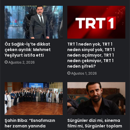
Öz Sağlık-İş’te dikkat
TRT 1 neden yok, TRT 1
çeken ayrılık: Mehmet
neden sinyal yok, TRT 1
Yeşilyurt istifa etti
neden açılmıyor, TRT 1
neden çekmiyor, TRT 1
Ağustos 2, 2026
neden şifreli?
Ağustos 1, 2026
Şahin Biba: “Esnafımızın
Sürgünler dizi mi, sinema
her zaman yanında
filmi mi, Sürgünler toplam