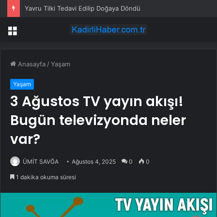
Yavru Tilki Tedavi Edilip Doğaya Döndü
Menü
Anasayfa
/
Yaşam
Yaşam
3 Ağustos TV yayın akışı!
Bugün televizyonda neler
var?
ÜMİT SAVĞA
Ağustos 4, 2025
0
0
1 dakika okuma süresi