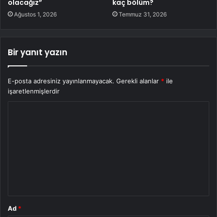
olacağız”
kaç bölüm?
Ağustos 1, 2026
Temmuz 31, 2026
Bir yanıt yazın
E-posta adresiniz yayınlanmayacak.
Gerekli alanlar
*
ile
işaretlenmişlerdir
Y
o
r
u
m
*
Ad
*