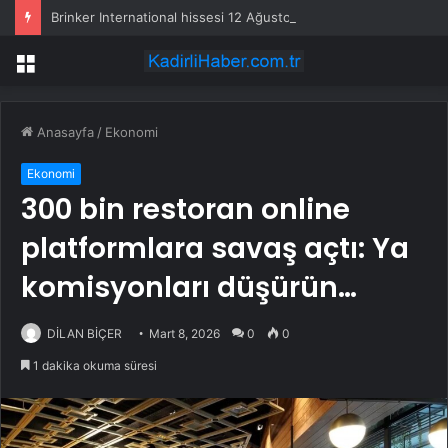
Brinker International hissesi 12 Ağustos’ta yüzde 6,6 hareket edebilir
Menü
Anasayfa
/
Ekonomi
Ekonomi
300 bin restoran online
platformlara savaş açtı: Ya
komisyonları düşürün…
DİLAN BİÇER
Mart 8, 2026
0
0
1 dakika okuma süresi