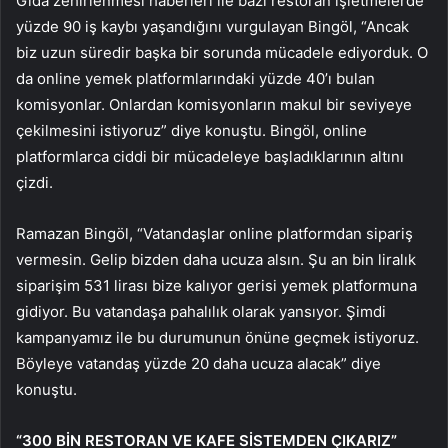
Gıda zehirlenmesi haberleri ile bazı restoran işletmelerde
yüzde 90 iş kaybı yaşandığını vurgulayan Bingöl, “Ancak
biz uzun süredir başka bir sorunda mücadele ediyorduk. O
da online yemek platformlarındaki yüzde 40’ı bulan
komisyonlar. Onlardan komisyonların makul bir seviyeye
çekilmesini istiyoruz” diye konuştu. Bingöl, online
platformlarca ciddi bir mücadeleye başladıklarının altını
çizdi.
Ramazan Bingöl, “Vatandaşlar online platformdan sipariş
vermesin. Gelip bizden daha ucuza alsın. Şu an bin liralık
siparişim 531 lirası bize kalıyor gerisi yemek platformuna
gidiyor. Bu vatandaşa pahalılık olarak yansıyor. Şimdi
kampanyamız ile bu durumunun önüne geçmek istiyoruz.
Böyleye vatandaş yüzde 20 daha ucuza alacak” diye
konuştu.
“300 BİN RESTORAN VE KAFE SİSTEMDEN ÇIKARIZ”