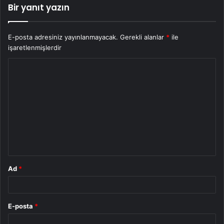
Bir yanıt yazın
E-posta adresiniz yayınlanmayacak.
Gerekli alanlar
*
ile
işaretlenmişlerdir
Y
o
r
u
m
*
Ad
*
E-posta
*