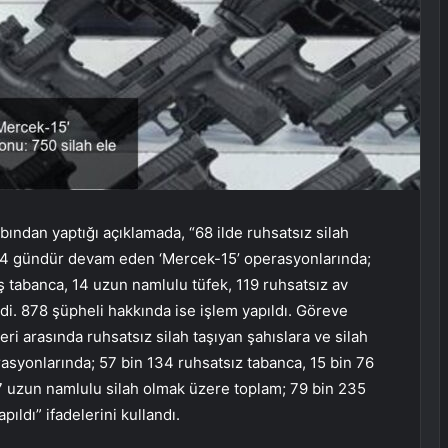
bından yaptığı açıklamada, “68 ilde ruhsatsız silah
ik 4 gündür devam eden ‘Mercek-15’ operasyonlarında;
ş tabanca, 14 uzun namlulu tüfek, 119 ruhsatsız av
ldi. 878 şüpheli hakkında ise işlem yapıldı. Göreve
ri arasında ruhsatsız silah taşıyan şahıslara ve silah
syonlarında; 57 bin 134 ruhsatsız tabanca, 15 bin 76
57 uzun namlulu silah olmak üzere toplam; 79 bin 235
pıldı” ifadelerini kullandı.