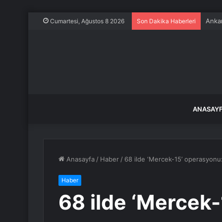
Ankar
Cumartesi, Ağustos 8 2026
Son Dakika Haberleri
ANASAY
Anasayfa
/
Haber
/
68 ilde ‘Mercek-15’ operasyonu: 
Haber
68 ilde ‘Mercek