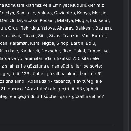
ma Komutanlıklarımız ve İl Emniyet Müdürlüklerimiz
Antalya, Şanlıurfa, Ankara, Gaziantep, Konya, Mersin,
enizli, Diyarbakır, Kocaeli, Malatya, Muğla, Eskişehir,
n, Ordu, Tekirdağ, Yalova, Aksaray, Balıkesir, Batman,
karahisar, Düzce, Siirt, Sivas, Trabzon, Van, Burdur,
ncan, Karaman, Kars, Niğde, Sinop, Bartın, Bolu,
ırıkkale, Kırklareli, Nevşehir, Rize, Tokat, Tunceli ve
nlarda ve yol aramalarında ruhsatsız 750 silah ele
z silahlar ile gözaltına alınan şüpheliler ise şöyle;
geçirildi. 136 şüpheli gözaltına alındı. İzmir’de 61
zaltına alındı. Adana’da 47 tabanca, 4 av tüfeği ele
 21 tabanca, 14 av tüfeği ele geçirildi. 58 şüpheli
üfeği ele geçirildi. 34 şüpheli şahıs gözaltına alındı”