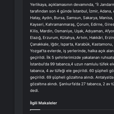
Yerlikaya, açıklamasının devamında, “İl Jandar
tarafından son 4 günde İstanbul, İzmir, Adana, 
Hatay, Aydın, Bursa, Samsun, Sakarya, Manisa, D
Kayseri, Kahramanmaraş, Çorum, Edirne, Giresu
Kilis, Mardin, Osmaniye, Uşak, Adıyaman, Afyon
Elazığ, Erzurum, Kütahya, Artvin, Hakkâri, Erzi
Çanakkale, Iğdır, Isparta, Karabük, Kastamonu, K
Yozgat’ta evlerde, iş yerlerinde, halka açık ala
geçirildi. İlk 5 şehirlerimizde yakalanan ruhsatsı
İstanbul’da 99 tabanca,4 uzun namlulu tüfek ele 
tabanca, 4 av tüfeği ele geçirildi. 60 şüpheli gö
geçirildi. 69 şüpheli gözaltına alındı. Antalya’da
gözaltına alındı. Şanlıurfa’da 27 tabanca, 2 av t
dedi.
İlgili Makaleler