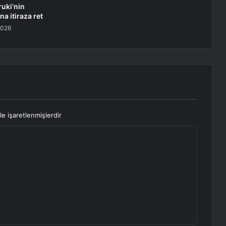
uki’nin
a itiraza ret
2026
le işaretlenmişlerdir