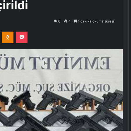
irildi
0
4
1 dakika okuma süresi
VKontakte
Odnoklassniki
Pocket