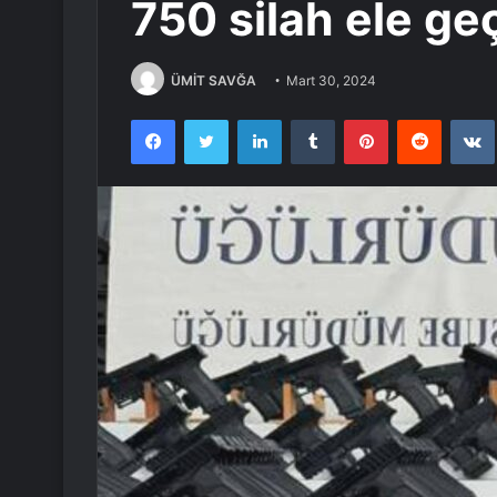
750 silah ele geç
ÜMİT SAVĞA
Mart 30, 2024
Facebook
Twitter
LinkedIn
Tumblr
Pinterest
Reddit