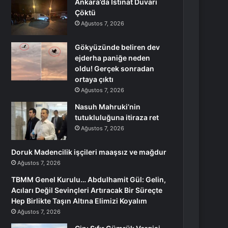
Ankara’da İstinat Duvarı
Çöktü
Ağustos 7, 2026
Gökyüzünde beliren dev
ejderha paniğe neden
oldu! Gerçek sonradan
ortaya çıktı
Ağustos 7, 2026
Nasuh Mahruki’nin
tutukluluğuna itiraza ret
Ağustos 7, 2026
Doruk Madencilik işçileri maaşsız ve mağdur
Ağustos 7, 2026
TBMM Genel Kurulu… Abdulhamit Gül: Gelin,
Acıları Değil Sevinçleri Artıracak Bir Süreçte
Hep Birlikte Taşın Altına Elimizi Koyalım
Ağustos 7, 2026