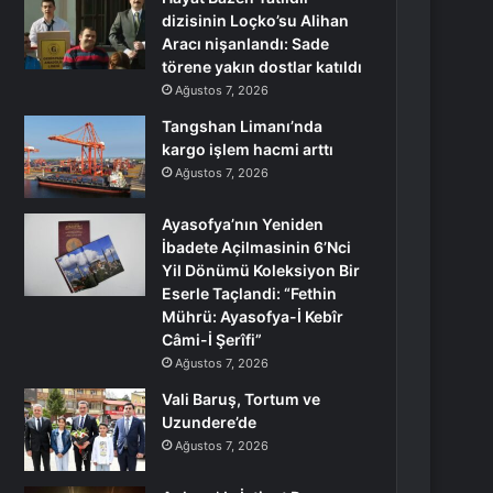
dizisinin Loçko’su Alihan
Aracı nişanlandı: Sade
törene yakın dostlar katıldı
Ağustos 7, 2026
Tangshan Limanı’nda
kargo işlem hacmi arttı
Ağustos 7, 2026
Ayasofya’nın Yeniden
İbadete Açilmasinin 6’Nci
Yil Dönümü Koleksiyon Bir
Eserle Taçlandi: “Fethin
Mührü: Ayasofya-İ Kebîr
Câmi-İ Şerîfi”
Ağustos 7, 2026
Vali Baruş, Tortum ve
Uzundere’de
Ağustos 7, 2026