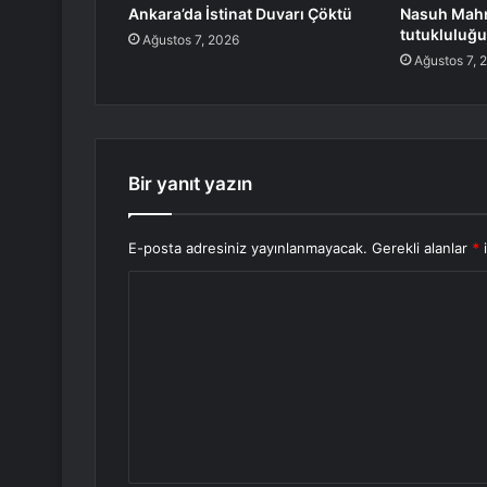
Ankara’da İstinat Duvarı Çöktü
Nasuh Mahr
tutukluluğun
Ağustos 7, 2026
Ağustos 7, 
Bir yanıt yazın
E-posta adresiniz yayınlanmayacak.
Gerekli alanlar
*
i
Y
o
r
u
m
*