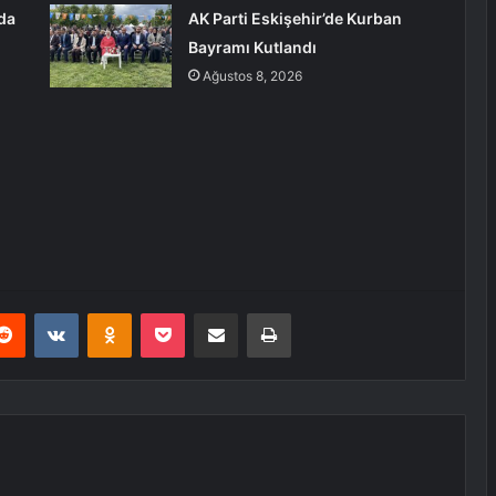
’da
AK Parti Eskişehir’de Kurban
Bayramı Kutlandı
Ağustos 8, 2026
erest
Reddit
VKontakte
Odnoklassniki
Pocket
E-Posta ile paylaş
Yazdır