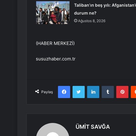
Taliban’ın beş yılı: Afganistan
durum ne?
Ağustos 8, 2026
(HABER MERKEZİ)
susuzhaber.com.tr
Facebook
Twitter
LinkedIn
Tumblr
Pint
Paylaş
ÜMİT SAVĞA