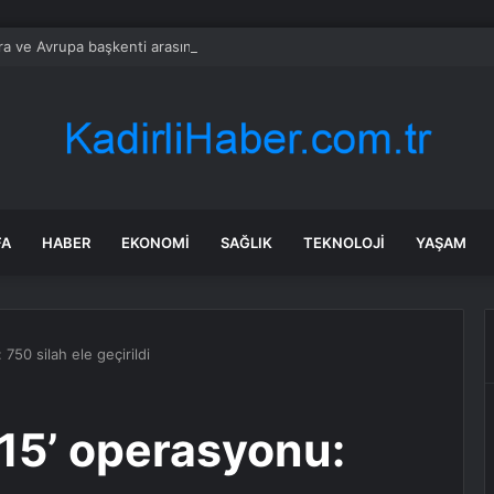
a ve Avrupa başkenti arasında yeni ticaret görüşmeleri yolda
FA
HABER
EKONOMI
SAĞLIK
TEKNOLOJI
YAŞAM
750 silah ele geçirildi
-15’ operasyonu: