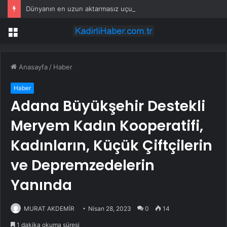
Dünyanın en uzun aktarmasız uçuşunda tarihi rekor: 24 saatten fazla havada kaldılar
Menü
Anasayfa
/
Haber
Haber
Adana Büyükşehir Destekli
Meryem Kadın Kooperatifi,
Kadınların, Küçük Çiftçilerin
ve Depremzedelerin
Yanında
MURAT AKDEMİR
Nisan 28, 2023
0
14
1 dakika okuma süresi