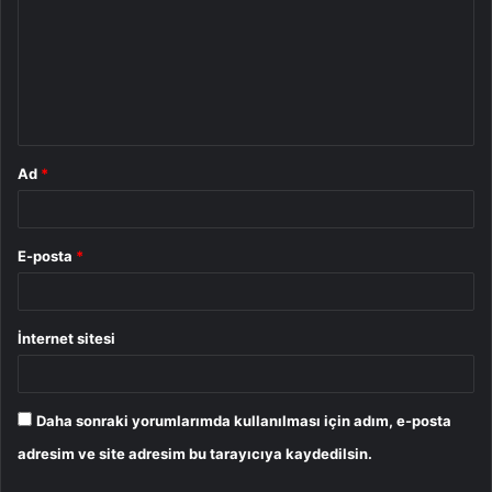
r
u
m
*
Ad
*
E-posta
*
İnternet sitesi
Daha sonraki yorumlarımda kullanılması için adım, e-posta
adresim ve site adresim bu tarayıcıya kaydedilsin.