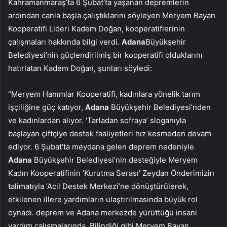
Kahramanmaraş’ta 6 Şubat’ta yaşanan depremlerin
ardından canla başla çalıştıklarını söyleyen Meryem Bayan
Kooperatifi Lideri Kadem Doğan, kooperatiflerinin
çalışmaları hakkında bilgi verdi.
Adana
Büyükşehir
Belediyesi’nin güçlendirilmiş bir kooperatifi olduklarını
hatırlatan Kadem Doğan, şunları söyledi:
“Meryem Hanımlar Kooperatifi, kadınlara yönelik tarım
işçiliğine güç katıyor,
Adana
Büyükşehir Belediyesi’nden
ve kadınlardan alıyor. ‘Tarladan sofraya’ sloganıyla
başlayan çiftçiye destek faaliyetleri hız kesmeden devam
ediyor. 6 Şubat’ta meydana gelen deprem nedeniyle
Adana
Büyükşehir Belediyesi’nin desteğiyle Meryem
Kadın Kooperatifinin ‘Kurutma Serası’ Zeydan Önderimizin
talimatıyla ‘Acil Destek Merkezi’ne dönüştürülerek,
etkilenen illere yardımların ulaştırılmasında büyük rol
oynadı. deprem ve Adana merkezde yürüttüğü insani
yardım çalışmalarında. Bilindiği gibi Meryem Bayan