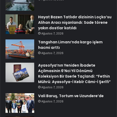
Hayat Bazen Tatlıdır dizisinin Loçko’su
Alihan Aracı nişanlandı: Sade törene
yakın dostlar katıldı
Ağustos 7, 2026
Tangshan Limanı’nda kargo işlem
hacmi arttı
Ağustos 7, 2026
Ayasofya’nın Yeniden İbadete
Açilmasinin 6’Nci Yil Dönümü
Koleksiyon Bir Eserle Taçlandi: “Fethin
Mührü: Ayasofya-İ Kebîr Câmi-İ Şerîfi”
Ağustos 7, 2026
Vali Baruş, Tortum ve Uzundere’de
Ağustos 7, 2026