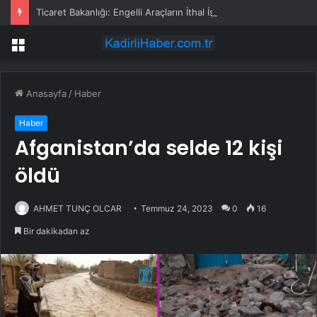
Ticaret Bakanlığı: Engelli Araçların İthal İşlemlerinde Randevu Sistemi Eylül Ayında Başlayacak
Menü
Anasayfa
/
Haber
Haber
Afganistan’da selde 12 kişi
öldü
AHMET TUNÇ OLCAR
Temmuz 24, 2023
0
16
Bir dakikadan az