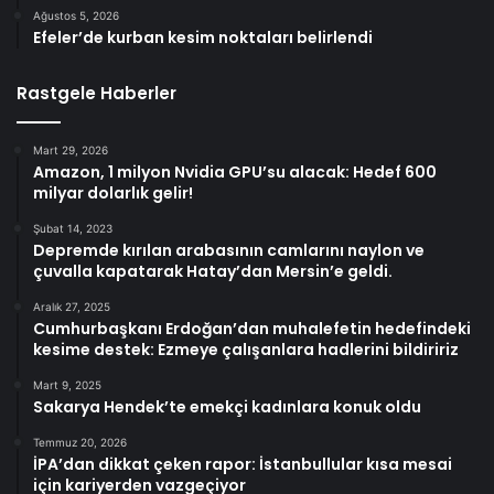
Ağustos 5, 2026
Efeler’de kurban kesim noktaları belirlendi
Rastgele Haberler
Mart 29, 2026
Amazon, 1 milyon Nvidia GPU’su alacak: Hedef 600
milyar dolarlık gelir!
Şubat 14, 2023
Depremde kırılan arabasının camlarını naylon ve
çuvalla kapatarak Hatay’dan Mersin’e geldi.
Aralık 27, 2025
Cumhurbaşkanı Erdoğan’dan muhalefetin hedefindeki
kesime destek: Ezmeye çalışanlara hadlerini bildiririz
Mart 9, 2025
Sakarya Hendek’te emekçi kadınlara konuk oldu
Temmuz 20, 2026
İPA’dan dikkat çeken rapor: İstanbullular kısa mesai
için kariyerden vazgeçiyor