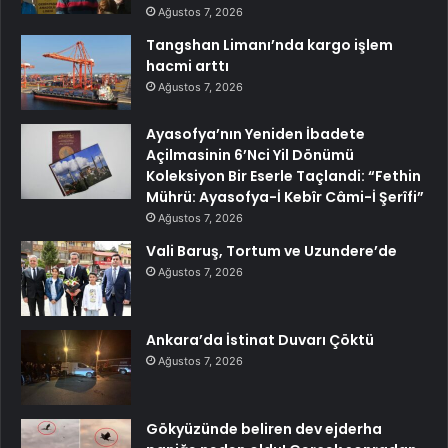
Ağustos 7, 2026
Tangshan Limanı’nda kargo işlem
hacmi arttı
Ağustos 7, 2026
Ayasofya’nın Yeniden İbadete
Açilmasinin 6’Nci Yil Dönümü
Koleksiyon Bir Eserle Taçlandi: “Fethin
Mührü: Ayasofya-İ Kebîr Câmi-İ Şerîfi”
Ağustos 7, 2026
Vali Baruş, Tortum ve Uzundere’de
Ağustos 7, 2026
Ankara’da İstinat Duvarı Çöktü
Ağustos 7, 2026
Gökyüzünde beliren dev ejderha