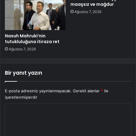
maaşsız ve mağdur
Ağustos 7, 2026
Nasuh Mahruki’nin
tutukluluğuna itiraza ret
Ağustos 7, 2026
Bir yanıt yazın
E-posta adresiniz yayınlanmayacak.
Gerekli alanlar
*
ile
işaretlenmişlerdir
Y
o
r
u