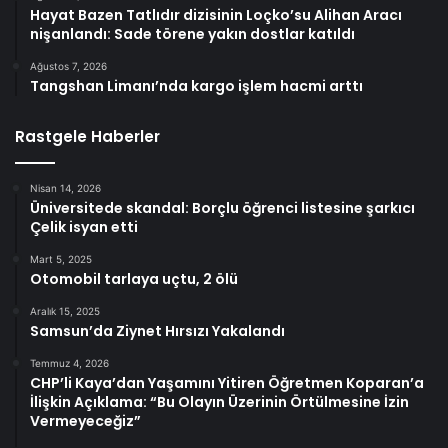
Hayat Bazen Tatlıdır dizisinin Loçko’su Alihan Aracı
nişanlandı: Sade törene yakın dostlar katıldı
Ağustos 7, 2026
Tangshan Limanı’nda kargo işlem hacmi arttı
Rastgele Haberler
Nisan 14, 2026
Üniversitede skandal: Borçlu öğrenci listesine şarkıcı
Çelik isyan etti
Mart 5, 2025
Otomobil tarlaya uçtu, 2 ölü
Aralık 15, 2025
Samsun’da Ziynet Hırsızı Yakalandı
Temmuz 4, 2026
CHP’li Kaya’dan Yaşamını Yitiren Öğretmen Koparan’a
İlişkin Açıklama: “Bu Olayın Üzerinin Örtülmesine İzin
Vermeyeceğiz”