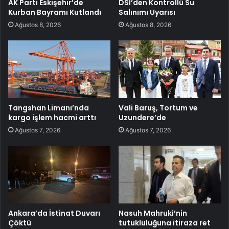
AK Parti Eskişehir’de
DSİ’den Kontrollü Su
Kurban Bayramı Kutlandı
Salınımı Uyarısı
Ağustos 8, 2026
Ağustos 8, 2026
Tangshan Limanı’nda
Vali Baruş, Tortum ve
kargo işlem hacmi arttı
Uzundere’de
Ağustos 7, 2026
Ağustos 7, 2026
Ankara’da İstinat Duvarı
Nasuh Mahruki’nin
Çöktü
tutukluluğuna itiraza ret