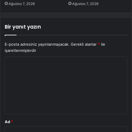
Ağustos 7, 2026
Ağustos 7, 2026
Bir yanıt yazın
E-posta adresiniz yayınlanmayacak.
Gerekli alanlar
*
ile
işaretlenmişlerdir
Y
o
r
u
m
*
Ad
*