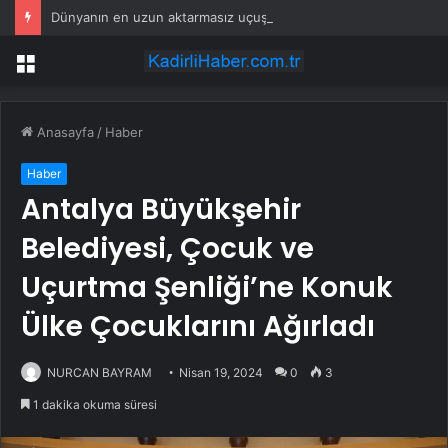
Dünyanın en uzun aktarmasız uçuşunda tarihi rekor: 24 saatten fazla havada kaldılar
Menü
Anasayfa
/
Haber
Haber
Antalya Büyükşehir
Belediyesi, Çocuk ve
Uçurtma Şenliği’ne Konuk
Ülke Çocuklarını Ağırladı
NURCAN BAYRAM
Nisan 19, 2024
0
3
1 dakika okuma süresi