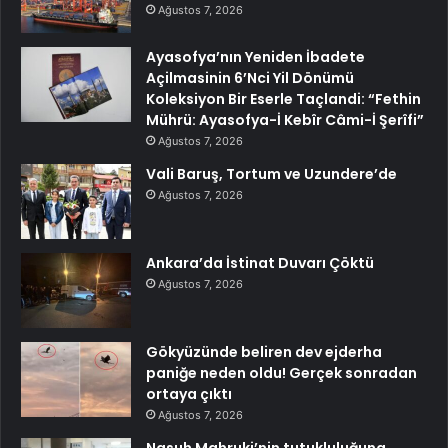
Ağustos 7, 2026
Ayasofya’nın Yeniden İbadete
Açilmasinin 6’Nci Yil Dönümü
Koleksiyon Bir Eserle Taçlandi: “Fethin
Mührü: Ayasofya-İ Kebîr Câmi-İ Şerîfi”
Ağustos 7, 2026
Vali Baruş, Tortum ve Uzundere’de
Ağustos 7, 2026
Ankara’da İstinat Duvarı Çöktü
Ağustos 7, 2026
Gökyüzünde beliren dev ejderha
paniğe neden oldu! Gerçek sonradan
ortaya çıktı
Ağustos 7, 2026
Nasuh Mahruki’nin tutukluluğuna