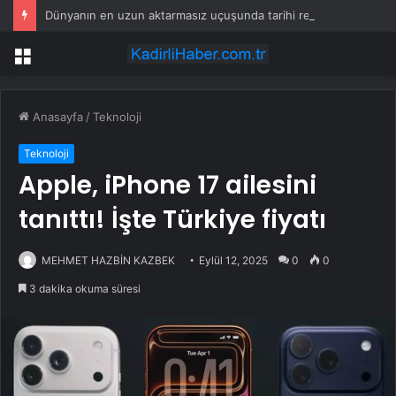
Dünyanın en uzun aktarmasız uçuşunda tarihi rekor: 24 saatten fazla havada kaldılar
Menü
Anasayfa
/
Teknoloji
Teknoloji
Apple, iPhone 17 ailesini
tanıttı! İşte Türkiye fiyatı
MEHMET HAZBİN KAZBEK
Eylül 12, 2025
0
0
3 dakika okuma süresi