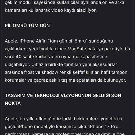
çekim modu” sayesinde kullanıcılar aynı anda ön ve arka
kameraları kullanarak video kaydı alabiliyor.
PİL ÖMRÜ TÜM GÜN
Apple, iPhone Air’in “tüm gün pil ömrü” sunduğunu
açıklarken, yeni tanıtılan ince MagSafe batarya paketiyle bu
süre 40 saate kadar video oynatma kapasitesine
ulaşabiliyor. Cihazla birlikte tanıtılan yeni aksesuarlar
arasında frost ve shadow renkli şeffaf kılıflar, hafif tampon
korumalar ve çapraz askılı taşıma aparatları da bulunuyor.
TASARIM VE TEKNOLOJİ VİZYONUNUN GELDİĞİ SON
NOKTA
Apple, bu yılki etkinliğinde farklı beklentilere yönelik iki
güçlü iPhone modeliyle karşımıza çıktı. iPhone 17 Pro,
performans, kamera ve profesyonel video çekimiyle öne