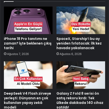
iPhone 18 Pro tanıtımı ne
SpaceX, Starship’i bu ay
zaman? İşte beklenen çıkış
yeniden fırlatacak: İlk kez
tarihi
havada yakalanacak
Ağustos 7, 2026
Ağustos 6, 2026
DeepSeek V4 Flash zirveye
Galaxy Z Fold 8 serisi ön
yerleşti: Dünyanın en çok
satış rekoru kırdı: Tek
kullanılan yapay zekâ
ülkede dakikada 140 cihaz
modeli
satıldı!