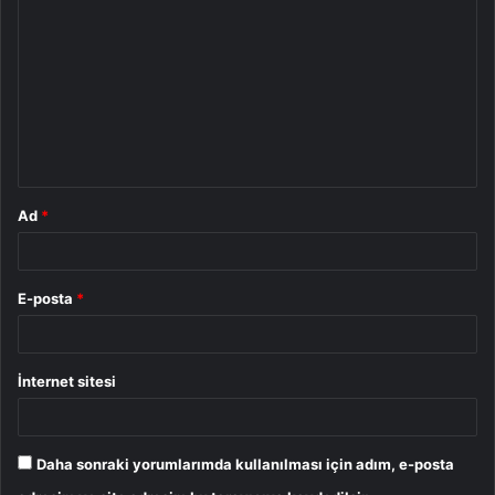
o
r
u
m
*
Ad
*
E-posta
*
İnternet sitesi
Daha sonraki yorumlarımda kullanılması için adım, e-posta