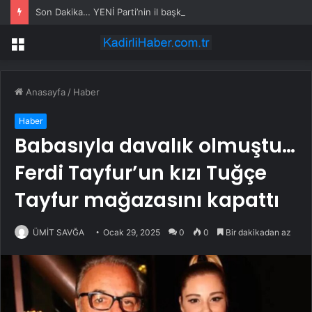
Son Dakika… YENİ Parti’nin il başkanı İlksen Özalper’e gözaltı
Menü
Anasayfa
/
Haber
Haber
Babasıyla davalık olmuştu…
Ferdi Tayfur’un kızı Tuğçe
Tayfur mağazasını kapattı
ÜMİT SAVĞA
Ocak 29, 2025
0
0
Bir dakikadan az