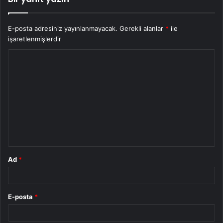
E-posta adresiniz yayınlanmayacak.
Gerekli alanlar
*
ile
işaretlenmişlerdir
Y
o
r
u
m
*
Ad
*
E-posta
*