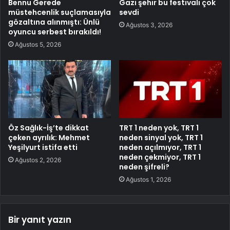
Bennu Gerede
Gazi şehir bu festivali çok
müstehcenlik suçlamasıyla
sevdi
gözaltına alınmıştı: Ünlü
Ağustos 3, 2026
oyuncu serbest bırakıldı!
Ağustos 5, 2026
Öz Sağlık-İş’te dikkat
TRT 1 neden yok, TRT 1
çeken ayrılık: Mehmet
neden sinyal yok, TRT 1
Yeşilyurt istifa etti
neden açılmıyor, TRT 1
neden çekmiyor, TRT 1
Ağustos 2, 2026
neden şifreli?
Ağustos 1, 2026
Bir yanıt yazın