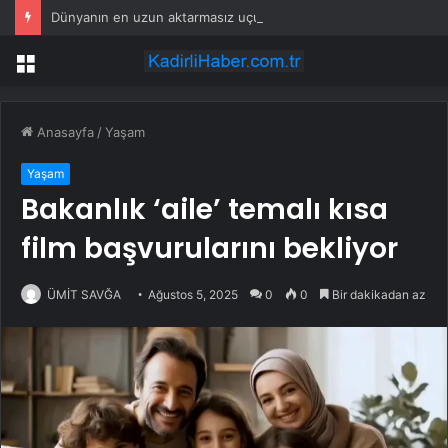
Dünyanın en uzun aktarmasız uçuşunda tarihi rekor: 24 saatten fazla havada kaldılar
Menü
Anasayfa
/
Yaşam
Yaşam
Bakanlık ‘aile’ temalı kısa
film başvurularını bekliyor
ÜMİT SAVĞA
Ağustos 5, 2025
0
0
Bir dakikadan az