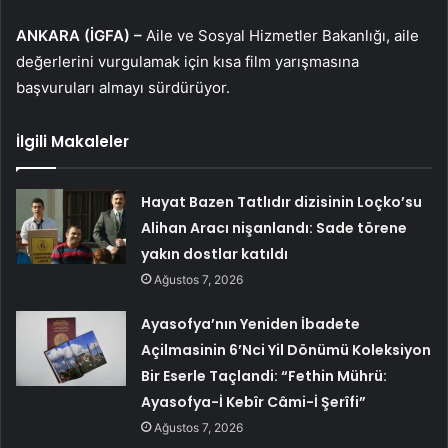
ANKARA (İGFA) –
Aile ve Sosyal Hizmetler Bakanlığı, aile
değerlerini vurgulamak için kısa film yarışmasına
başvuruları almayı sürdürüyor.
İlgili Makaleler
Hayat Bazen Tatlıdır dizisinin Loçko’su
Alihan Aracı nişanlandı: Sade törene
yakın dostlar katıldı
Ağustos 7, 2026
Ayasofya’nın Yeniden İbadete
Açilmasinin 6’Nci Yil Dönümü Koleksiyon
Bir Eserle Taçlandi: “Fethin Mührü:
Ayasofya-İ Kebîr Câmi-İ Şerîfi”
Ağustos 7, 2026