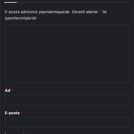
E-posta adresiniz yayınlanmayacak.
Gerekli alanlar
*
ile
işaretlenmişlerdir
Y
o
r
u
m
*
Ad
*
E-posta
*