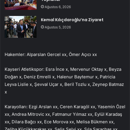
Ağustos 6, 2026
Kemal Kılıçdaroğlu’na Ziyaret
Ağustos 5, 2026
Hakemler: Alparslan Gercel xx, Ömer Açıcı xx
Kayseri Atletikspor: Esra İnce x, Mervenur Oktay x, Beyza
Doğan x, Deniz Emrelli x, Halenur Baytemur x, Patricia
Leyva Lislie x, Şevval Uçar x, Beril Tozlu x, Zeynep Batmaz
x
Karayolları: Ezgi Arslan xx, Ceren Karagöl xx, Yasemin Özel
xx, Andrea Mitrovic xx, Fatmanur Yılmaz xx, Eylül Karadaş
xx, Dilara Bağcı xx, Ece Morova xx, Melisa Bükmen xx,
Zeliha Küçükkarakaş xx, Seliş Selvi xx, Sıla Saraçbaş xx,