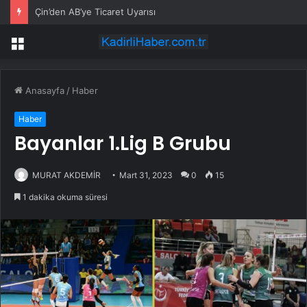
Çin’den AB’ye Ticaret Uyarısı
Menü
Anasayfa
/
Haber
Haber
Bayanlar 1.Lig B Grubu
MURAT AKDEMİR
Mart 31, 2023
0
15
1 dakika okuma süresi