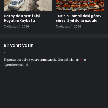
Hatay’da Kaza: 1 Kişi
TSK’nın Somali’deki görev
Hayatını Kaybetti
süresi 2 yıl daha uzatıldı
Ağustos 4, 2026
Ağustos 4, 2026
Bir yanıt yazın
E-posta adresiniz yayınlanmayacak.
Gerekli alanlar
*
ile
işaretlenmişlerdir
Y
o
r
u
m