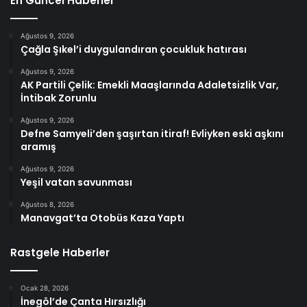
En Güncel Haberler
Ağustos 9, 2026
Çağla Şıkel’i duygulandıran çocukluk hatırası
Ağustos 9, 2026
AK Partili Çelik: Emekli Maaşlarında Adaletsizlik Var,
İntibak Zorunlu
Ağustos 9, 2026
Defne Samyeli’den şaşırtan itiraf! Evliyken eski aşkını
aramış
Ağustos 9, 2026
Yeşil vatan savunması
Ağustos 8, 2026
Manavgat’ta Otobüs Kaza Yaptı
Rastgele Haberler
Ocak 28, 2026
İnegöl’de Çanta Hırsızlığı