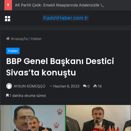
AK Partili Çelik: Emekli Maaşlarında Adaletsizlik Var, İntibak Zorunlu
Menü
Anasayfa
/
Haber
Haber
BBP Genel Başkanı Destici
Sivas’ta konuştu
AYSUN GÜMÜŞÇÜ
Haziran 6, 2023
0
16
1 dakika okuma süresi