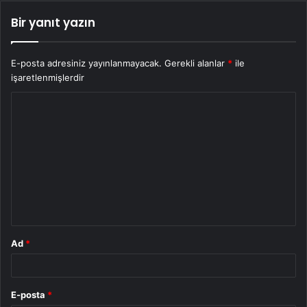
Bir yanıt yazın
E-posta adresiniz yayınlanmayacak.
Gerekli alanlar
*
ile
işaretlenmişlerdir
Y
o
r
u
m
*
Ad
*
E-posta
*