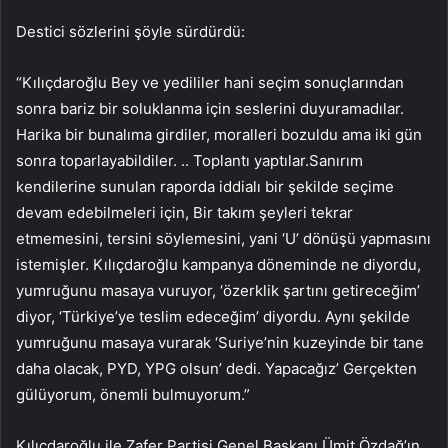
Destici sözlerini şöyle sürdürdü:
“Kılıçdaroğlu Bey ve yedililer hani seçim sonuçlarından
sonra bariz bir soluklanma için seslerini duyuramadılar.
Harika bir bunalıma girdiler, moralleri bozuldu ama iki gün
sonra toparlayabildiler. .. Toplantı yaptılar.Sanırım
kendilerine sunulan raporda iddialı bir şekilde seçime
devam edebilmeleri için, Bir takım şeyleri tekrar
etmemesini, tersini söylemesini, yani ‘U’ dönüşü yapmasını
istemişler. Kılıçdaroğlu kampanya döneminde ne diyordu,
yumruğunu masaya vuruyor, ‘özerklik şartını getireceğim’
diyor, ‘Türkiye’ye teslim edeceğim’ diyordu. Aynı şekilde
yumruğunu masaya vurarak ‘Suriye’nin kuzeyinde bir tane
daha olacak, PYD, YPG olsun’ dedi. Yapacağız’ Gerçekten
gülüyorum, önemli bulmuyorum.”
Kılıçdaroğlu ile Zafer Partisi Genel Başkanı Ümit Özdağ’ın