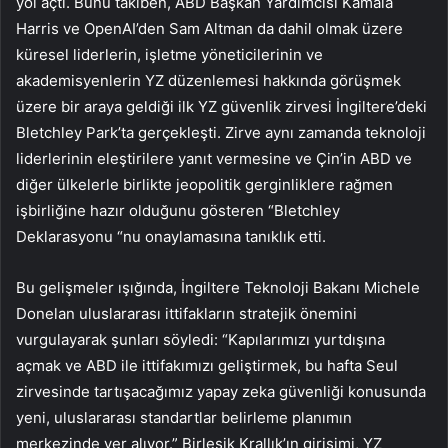
yol açtı. Bunu takiben, ABD Başkan Yardımcısı Kamala
Harris ve OpenAI’den Sam Altman da dahil olmak üzere
küresel liderlerin, işletme yöneticilerinin ve
akademisyenlerin YZ düzenlemesi hakkında görüşmek
üzere bir araya geldiği ilk YZ güvenlik zirvesi İngiltere’deki
Bletchley Park’ta gerçekleşti. Zirve aynı zamanda teknoloji
liderlerinin eleştirilere yanıt vermesine ve Çin’in ABD ve
diğer ülkelerle birlikte jeopolitik gerginliklere rağmen
işbirliğine hazır olduğunu gösteren “Bletchley
Deklarasyonu “nu onaylamasına tanıklık etti.
Bu gelişmeler ışığında, İngiltere Teknoloji Bakanı Michele
Donelan uluslararası ittifakların stratejik önemini
vurgulayarak şunları söyledi: “Kapılarımızı yurtdışına
açmak ve ABD ile ittifakımızı geliştirmek, bu hafta Seul
zirvesinde tartışacağımız yapay zeka güvenliği konusunda
yeni, uluslararası standartlar belirleme planımın
merkezinde yer alıyor.” Birleşik Krallık’ın girişimi, YZ