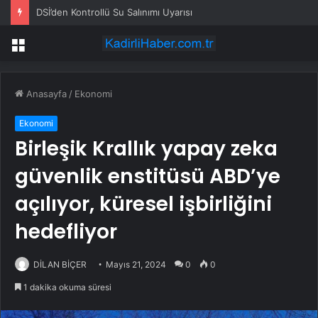
DSİ’den Kontrollü Su Salınımı Uyarısı
Menü
Anasayfa
/
Ekonomi
Ekonomi
Birleşik Krallık yapay zeka
güvenlik enstitüsü ABD’ye
açılıyor, küresel işbirliğini
hedefliyor
DİLAN BİÇER
Mayıs 21, 2024
0
0
1 dakika okuma süresi