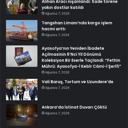
Alihan Aracı nişanlandı: Sade törene
yakın dostlar katıldı
Ağustos 7, 2026
Tangshan Limanı’nda kargo işlem
hacmi arttı
Ağustos 7, 2026
Ayasofya’nın Yeniden İbadete
Açilmasinin 6’Nci Yil Dönümü
Koleksiyon Bir Eserle Taçlandi: “Fethin
Mührü: Ayasofya-İ Kebîr Câmi-İ Şerîfi”
Ağustos 7, 2026
Vali Baruş, Tortum ve Uzundere’de
Ağustos 7, 2026
Ankara’da İstinat Duvarı Çöktü
Ağustos 7, 2026