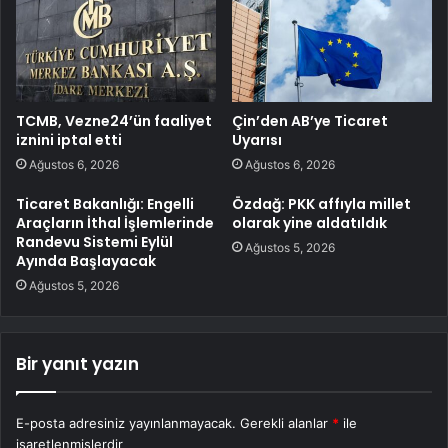
TCMB, Vezne24’ün faaliyet
Çin’den AB’ye Ticaret
iznini iptal etti
Uyarısı
Ağustos 6, 2026
Ağustos 6, 2026
Ticaret Bakanlığı: Engelli
Özdağ: PKK affıyla millet
Araçların İthal İşlemlerinde
olarak yine aldatıldık
Randevu Sistemi Eylül
Ağustos 5, 2026
Ayında Başlayacak
Ağustos 5, 2026
Bir yanıt yazın
E-posta adresiniz yayınlanmayacak.
Gerekli alanlar
*
ile
işaretlenmişlerdir