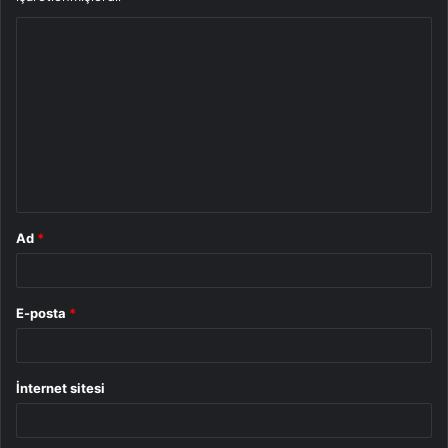
Y
o
r
u
m
*
Ad
*
E-posta
*
İnternet sitesi