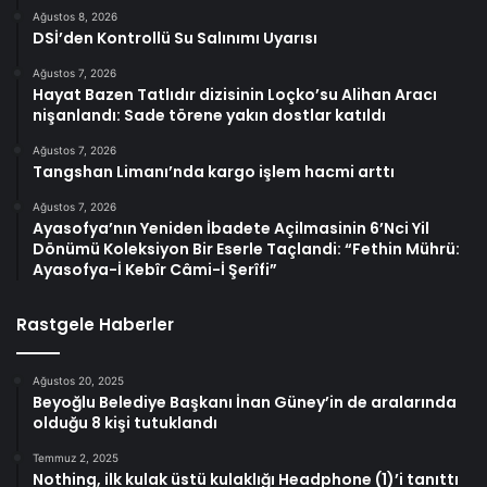
Ağustos 8, 2026
DSİ’den Kontrollü Su Salınımı Uyarısı
Ağustos 7, 2026
Hayat Bazen Tatlıdır dizisinin Loçko’su Alihan Aracı
nişanlandı: Sade törene yakın dostlar katıldı
Ağustos 7, 2026
Tangshan Limanı’nda kargo işlem hacmi arttı
Ağustos 7, 2026
Ayasofya’nın Yeniden İbadete Açilmasinin 6’Nci Yil
Dönümü Koleksiyon Bir Eserle Taçlandi: “Fethin Mührü:
Ayasofya-İ Kebîr Câmi-İ Şerîfi”
Rastgele Haberler
Ağustos 20, 2025
Beyoğlu Belediye Başkanı İnan Güney’in de aralarında
olduğu 8 kişi tutuklandı
Temmuz 2, 2025
Nothing, ilk kulak üstü kulaklığı Headphone (1)’i tanıttı