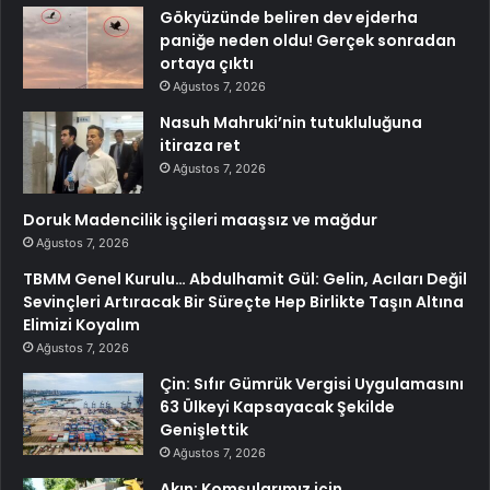
Gökyüzünde beliren dev ejderha
paniğe neden oldu! Gerçek sonradan
ortaya çıktı
Ağustos 7, 2026
Nasuh Mahruki’nin tutukluluğuna
itiraza ret
Ağustos 7, 2026
Doruk Madencilik işçileri maaşsız ve mağdur
Ağustos 7, 2026
TBMM Genel Kurulu… Abdulhamit Gül: Gelin, Acıları Değil
Sevinçleri Artıracak Bir Süreçte Hep Birlikte Taşın Altına
Elimizi Koyalım
Ağustos 7, 2026
Çin: Sıfır Gümrük Vergisi Uygulamasını
63 Ülkeyi Kapsayacak Şekilde
Genişlettik
Ağustos 7, 2026
Akın: Komşularımız için