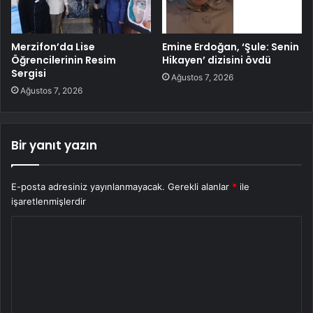
Merzifon’da Lise
Emine Erdoğan, ‘Şule: Senin
Öğrencilerinin Resim
Hikayen’ dizisini övdü
Sergisi
Ağustos 7, 2026
Ağustos 7, 2026
Bir yanıt yazın
E-posta adresiniz yayınlanmayacak.
Gerekli alanlar
*
ile
işaretlenmişlerdir
Y
o
r
u
m