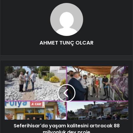
AHMET TUNÇ OLCAR
Seferihisar'da yaşam kalitesini artıracak 88
milyonluk dev proje