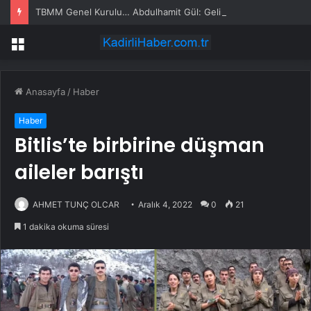
TBMM Genel Kurulu… Abdulhamit Gül: Gelin, Acıları Değil Sevinçleri Artıracak Bir Süreçte Hep Birlikte Taşın Altına Elimizi Koyalım
Menü
Anasayfa
/
Haber
Haber
Bitlis’te birbirine düşman
aileler barıştı
AHMET TUNÇ OLCAR
Aralık 4, 2022
0
21
1 dakika okuma süresi