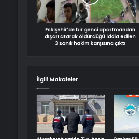
Eskişehir'de bir genci apartmandan
dışarı atarak öldürdüğü iddia edilen
3 sanık hakim karşısına çıktı
İlgili Makaleler