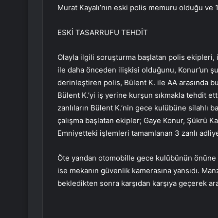
Murat Kayalı’nın eski polis memuru olduğu ve 10
ESKİ TASARRUFU TEHDİT
Olayla ilgili soruşturma başlatan polis ekipleri
ile daha önceden ilişkisi olduğunu, Konur’un şu
derinleştiren polis, Bülent K. ile AA arasınd
Bülent K.’yi iş yerine kurşun sıkmakla tehdit et
zanlıların Bülent K.’nin gece kulübüne silahlı b
çalışma başlatan ekipler; Gaye Konur, Şükrü Ka
Emniyetteki işlemleri tamamlanan 3 zanlı adliy
Öte yandan otomobille gece kulübünün önüne ge
ise mekanın güvenlik kamerasına yansıdı. Manz
bekledikten sonra karşıdan karşıya geçerek arac