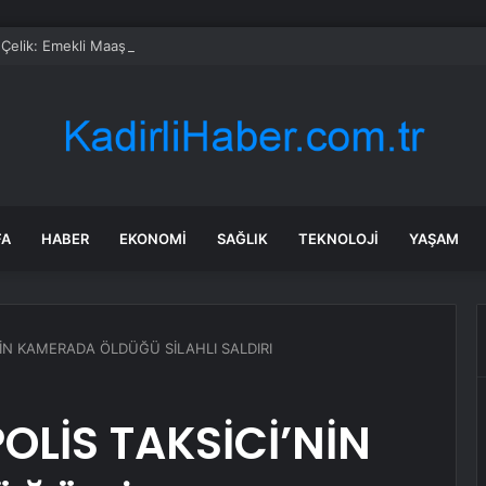
i Çelik: Emekli Maaşlarında Adaletsizlik Var, İntibak Zorunlu
FA
HABER
EKONOMI
SAĞLIK
TEKNOLOJI
YAŞAM
’NİN KAMERADA ÖLDÜĞÜ SİLAHLI SALDIRI
OLİS TAKSİCİ’NİN