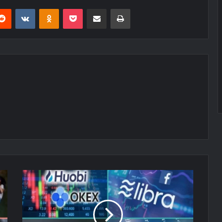
erest
Reddit
VKontakte
Odnoklassniki
Pocket
E-Posta ile paylaş
Yazdır