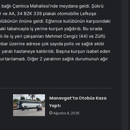
ne bağlı Çamlıca Mahallesi’nde meydana geldi. Şükrü
r ve AA, 34 BZK 339 plakalı otomobille Lefkoşe
 kulübünün önüne geldi. Eğlence kulübünün karşısındaki
aki tabancayla iş yerine kurşun yağdırdı. Bu sırada
ı ile iş yeri çalışanları Mehmet Cengiz (44) ve Zülfü
ihbar üzerine adrese çok sayıda polis ve sağlık ekibi
3 yaralı hastaneye kaldırıldı. Başına kurşun isabet eden
rtarılamadı. Diğer 2 yaralının sağlık durumunun ağır
Manavgat’ta Otobüs Kaza
Yaptı
Ağustos 8, 2026