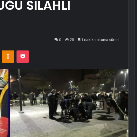
ĞÜ SİLAHLI
0
28
1 dakika okuma süresi
VKontakte
Odnoklassniki
Pocket