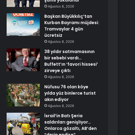
şahıs yakalandı
Ağustos 8, 2026
Başkan Büyükkılıç’tan
Kurban Bayramı müjdesi:
Tramvaylar 4 gün
ücretsiz
Ağustos 8, 2026
38 yıldır satmamasının
bir sebebi vardı…
Buffett’ın ‘favori hissesi’
zirveye çıktı
Ağustos 8, 2026
Nüfusu 76 olan köye
yılda yüz binlerce turist
akın ediyor
Ağustos 8, 2026
İsrail’in Batı Şeria
saldırıları genişliyor…
Onlarca gözaltı, AB’den
“derin endişe”