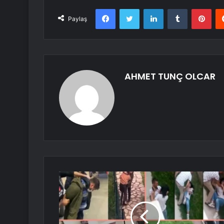
Facebook
Twitter
LinkedIn
Tumblr
Pint
Paylaş
AHMET TUNÇ OLCAR