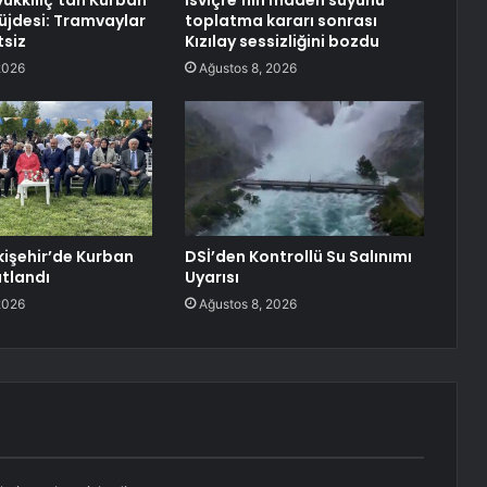
ükkılıç’tan Kurban
İsviçre’nin maden suyunu
jdesi: Tramvaylar
toplatma kararı sonrası
tsiz
Kızılay sessizliğini bozdu
2026
Ağustos 8, 2026
kişehir’de Kurban
DSİ’den Kontrollü Su Salınımı
tlandı
Uyarısı
2026
Ağustos 8, 2026