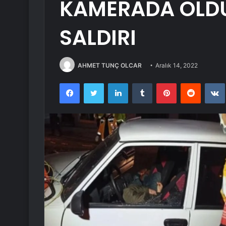
KAMERADA ÖLDÜ
SALDIRI
AHMET TUNÇ OLCAR
Aralık 14, 2022
Facebook
Twitter
LinkedIn
Tumblr
Pinterest
Reddit