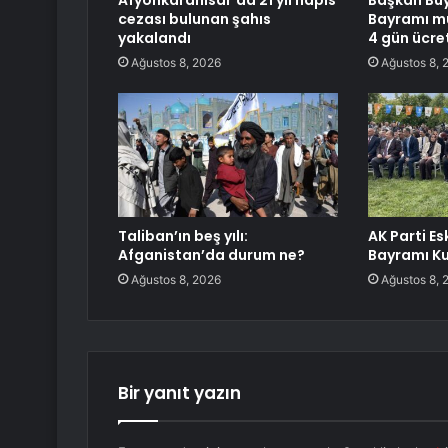
Afyonkarahisar’da 21 yıl hapis
Başkan Büy
cezası bulunan şahıs
Bayramı mü
yakalandı
4 gün ücre
Ağustos 8, 2026
Ağustos 8, 
Taliban’ın beş yılı:
AK Parti Es
Afganistan’da durum ne?
Bayramı Ku
Ağustos 8, 2026
Ağustos 8, 
Bir yanıt yazın