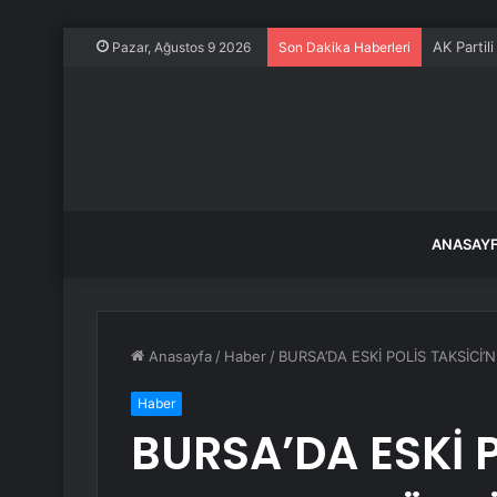
AK Partil
Pazar, Ağustos 9 2026
Son Dakika Haberleri
ANASAY
Anasayfa
/
Haber
/
BURSA’DA ESKİ POLİS TAKSİCİ
Haber
BURSA’DA ESKİ P