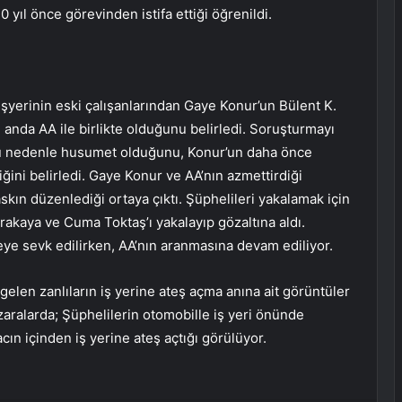
 yıl önce görevinden istifa ettiği öğrenildi.
, işyerinin eski çalışanlarından Gaye Konur’un Bülent K.
 anda AA ile birlikte olduğunu belirledi. Soruşturmayı
a bu nedenle husumet olduğunu, Konur’un daha önce
tiğini belirledi. Gaye Konur ve AA’nın azmettirdiği
askın düzenlediği ortaya çıktı. Şüphelileri yakalamak için
rakaya ve Cuma Toktaş’ı yakalayıp gözaltına aldı.
eye sevk edilirken, AA’nın aranmasına devam ediliyor.
len zanlıların iş yerine ateş açma anına ait görüntüler
aralarda; Şüphelilerin otomobille iş yeri önünde
ın içinden iş yerine ateş açtığı görülüyor.