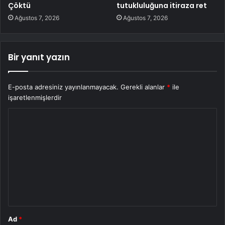
Çöktü
tutukluluğuna itiraza ret
Ağustos 7, 2026
Ağustos 7, 2026
Bir yanıt yazın
E-posta adresiniz yayınlanmayacak.
Gerekli alanlar
*
ile
işaretlenmişlerdir
Y
o
r
u
m
*
Ad
*