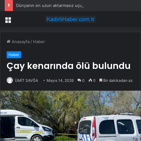
Dünyanın en uzun aktarmasız uçuşunda tarihi rekor: 24 saatten fazla havada kaldılar
Menü
Anasayfa
/
Haber
Haber
Çay kenarında ölü bulundu
ÜMİT SAVĞA
Mayıs 14, 2026
0
0
Bir dakikadan az