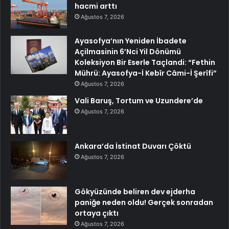
hacmi arttı
Ağustos 7, 2026
Ayasofya’nın Yeniden İbadete
Açilmasinin 6’Nci Yil Dönümü
Koleksiyon Bir Eserle Taçlandi: “Fethin
Mührü: Ayasofya-İ Kebîr Câmi-İ Şerîfi”
Ağustos 7, 2026
Vali Baruş, Tortum ve Uzundere’de
Ağustos 7, 2026
Ankara’da İstinat Duvarı Çöktü
Ağustos 7, 2026
Gökyüzünde beliren dev ejderha
paniğe neden oldu! Gerçek sonradan
ortaya çıktı
Ağustos 7, 2026