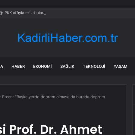
: PKK affıyla millet olarak yine aldatıldık
FA
HABER
EKONOMI
SAĞLIK
TEKNOLOJI
YAŞAM
et Ercan: “Başka yerde deprem olmasa da burada deprem
i Prof. Dr. Ahmet