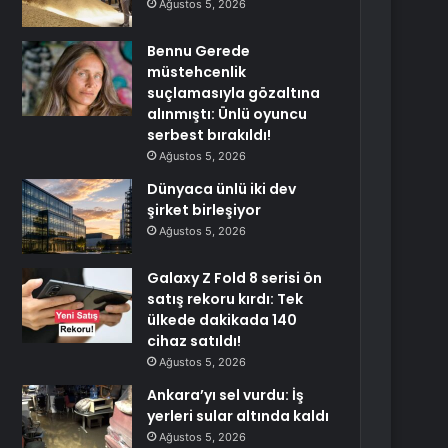
Ağustos 5, 2026
Bennu Gerede
müstehcenlik
suçlamasıyla gözaltına
alınmıştı: Ünlü oyuncu
serbest bırakıldı!
Ağustos 5, 2026
Dünyaca ünlü iki dev
şirket birleşiyor
Ağustos 5, 2026
Galaxy Z Fold 8 serisi ön
satış rekoru kırdı: Tek
ülkede dakikada 140
cihaz satıldı!
Ağustos 5, 2026
Ankara’yı sel vurdu: İş
yerleri sular altında kaldı
Ağustos 5, 2026