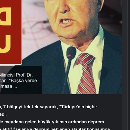
 7 bölgeyi tek tek sayarak, “Türkiye’nin hiçbir
edi.
e meydana gelen büyük yıkımın ardından deprem
e aktif faylar ve deprem beklenen alanlar konusunda