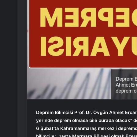
Deprem Bilimcisi Prof. Dr. Övgün Ahmet Ercan,
yerinde deprem olmasa bile burada olacak” d
6 Şubat’ta Kahramanmaraş merkezli depremd
bilimciler, başta Marmara Bölgesi olmak üzer