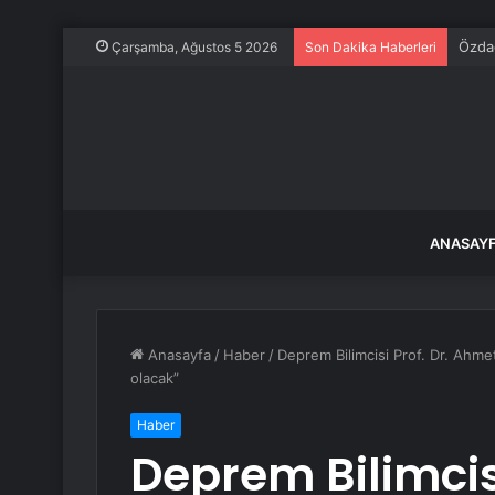
Özdağ
Çarşamba, Ağustos 5 2026
Son Dakika Haberleri
ANASAY
Anasayfa
/
Haber
/
Deprem Bilimcisi Prof. Dr. Ahm
olacak”
Haber
Deprem Bilimcis