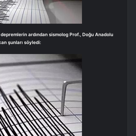
epremlerin ardından sismolog Prof., Doğu Anadolu
an şunları söyledi: