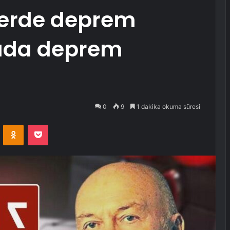
yerde deprem
ada deprem
0
9
1 dakika okuma süresi
VKontakte
Odnoklassniki
Pocket