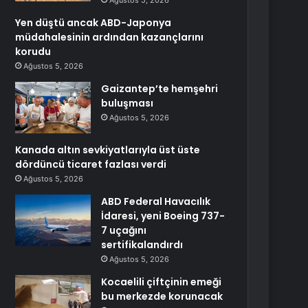
Ağustos 5, 2026
Yen düştü ancak ABD-Japonya
müdahalesinin ardından kazançlarını
korudu
Ağustos 5, 2026
Gaizantep’te hemşehri
buluşması
Ağustos 5, 2026
Kanada altın sevkiyatlarıyla üst üste
dördüncü ticaret fazlası verdi
Ağustos 5, 2026
ABD Federal Havacılık
İdaresi, yeni Boeing 737-
7 uçağını
sertifikalandırdı
Ağustos 5, 2026
Kocaelili çiftçinin emeği
bu merkezde korunacak