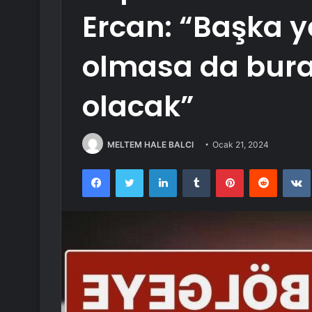
Ercan: “Başka 
olmasa da bur
olacak”
MELTEM HALE BALCI
Ocak 21, 2024
Facebook
Twitter
LinkedIn
Tumblr
Pinterest
Reddit