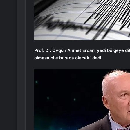
Prof. Dr. Övgün Ahmet Ercan, yedi bölgeye di
olmasa bile burada olacak” dedi.