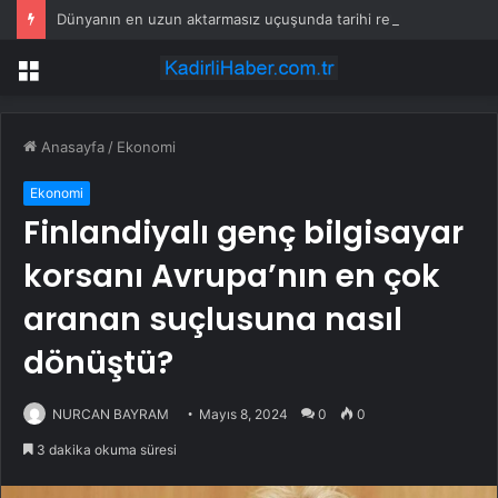
Dünyanın en uzun aktarmasız uçuşunda tarihi rekor: 24 saatten fazla havada kaldılar
Menü
Anasayfa
/
Ekonomi
Ekonomi
Finlandiyalı genç bilgisayar
korsanı Avrupa’nın en çok
aranan suçlusuna nasıl
dönüştü?
NURCAN BAYRAM
Mayıs 8, 2024
0
0
3 dakika okuma süresi