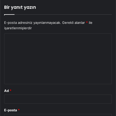
Bir yanıt yazın
E-posta adresiniz yayınlanmayacak.
Gerekli alanlar
*
ile
işaretlenmişlerdir
Y
o
r
u
m
*
Ad
*
E-posta
*