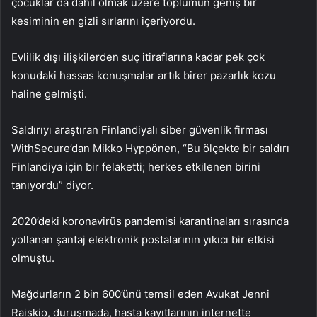
çocuklar da dahil olmak üzere toplumun geniş bir
kesiminin en gizli sırlarını içeriyordu.
Evlilik dışı ilişkilerden suç itiraflarına kadar pek çok
konudaki hassas konuşmalar artık birer pazarlık kozu
haline gelmişti.
Saldırıyı araştıran Finlandiyalı siber güvenlik firması
WithSecure’dan Mikko Hyppönen, “Bu ölçekte bir saldırı
Finlandiya için bir felaketti; herkes etkilenen birini
tanıyordu” diyor.
2020’deki koronavirüs pandemisi karantinaları sırasında
yollanan şantaj elektronik postalarının yıkıcı bir etkisi
olmuştu.
Mağdurların 2 bin 600’ünü temsil eden Avukat Jenni
Raiskio, duruşmada, hasta kayıtlarının internette