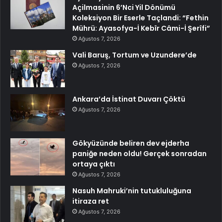
Açilmasinin 6’Nci Yil Dönümü
Koleksiyon Bir Eserle Taçlandi: “Fethin
Mührü: Ayasofya-İ Kebîr Câmi-İ Şerîfi”
Ağustos 7, 2026
Vali Baruş, Tortum ve Uzundere’de
Ağustos 7, 2026
Ankara’da İstinat Duvarı Çöktü
Ağustos 7, 2026
Gökyüzünde beliren dev ejderha
paniğe neden oldu! Gerçek sonradan
ortaya çıktı
Ağustos 7, 2026
Nasuh Mahruki’nin tutukluluğuna
itiraza ret
Ağustos 7, 2026