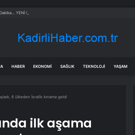
Dakika… YENİ Parti’nin il başkanı İlksen Özalper’e gözaltı
FA
HABER
EKONOMI
SAĞLIK
TEKNOLOJI
YAŞAM
şladı, 6 ülkeden İsrail’e kınama geldi
rında ilk aşama