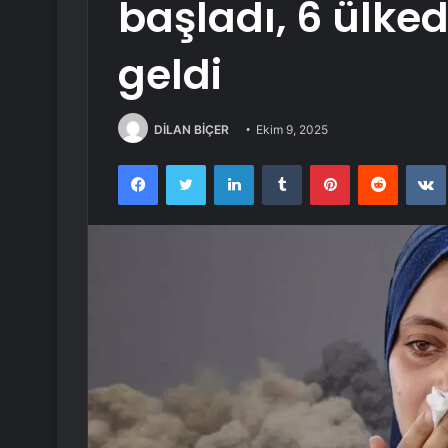
başladı, 6 ülke
geldi
DİLAN BİÇER
Ekim 9, 2025
Facebook
Twitter
LinkedIn
Tumblr
Pinterest
Reddit