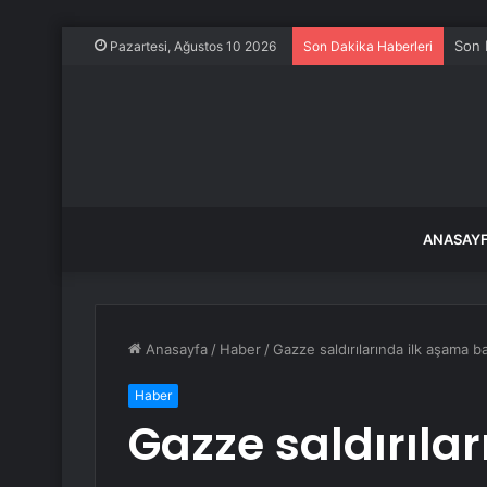
Son 
Pazartesi, Ağustos 10 2026
Son Dakika Haberleri
ANASAY
Anasayfa
/
Haber
/
Gazze saldırılarında ilk aşama ba
Haber
Gazze saldırıla