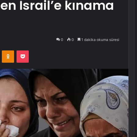
den İsrail’e kınama
0
0
1 dakika okuma süresi
VKontakte
Odnoklassniki
Pocket