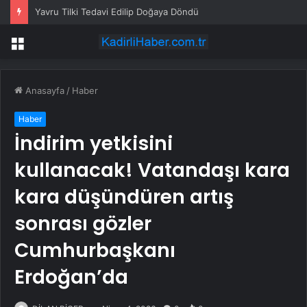
Yavru Tilki Tedavi Edilip Doğaya Döndü
Menü
Anasayfa
/
Haber
Haber
İndirim yetkisini
kullanacak! Vatandaşı kara
kara düşündüren artış
sonrası gözler
Cumhurbaşkanı
Erdoğan’da