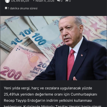
DİLAN BİÇER
Nisan 4, 2026
0
0
1 dakika okuma süresi
Yeni yılda vergi, harç ve cezalara uygulanacak yüzde
25,49’luk yeniden değerleme oranı için Cumhurbaşkanı
Recep Tayyip Erdoğan’ın indirim yetkisini kullanması
bekleniyor. Kulislerde Motorlu Taşıtlar Vergisi başta olmak