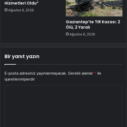
Hizmetleri Oldu”
Ağustos 6, 2026
Gaziantep’te TIR Kazası: 2
Ölü, 2 Yaralı
Ağustos 6, 2026
Bir yanıt yazın
E-posta adresiniz yayınlanmayacak.
Gerekli alanlar
*
ile
işaretlenmişlerdir
Y
o
r
u
m