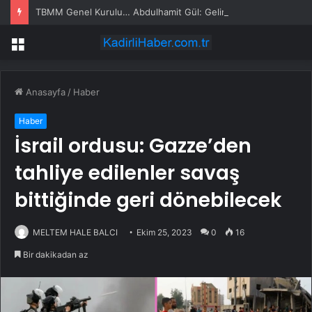
TBMM Genel Kurulu… Abdulhamit Gül: Gelin, Acıları Değil Sevinçleri Artıracak Bir Süreçte Hep Birlikte Taşın Altına Elimizi Koyalım
Menü
Anasayfa
/
Haber
Haber
İsrail ordusu: Gazze’den
tahliye edilenler savaş
bittiğinde geri dönebilecek
MELTEM HALE BALCI
Ekim 25, 2023
0
16
Bir dakikadan az