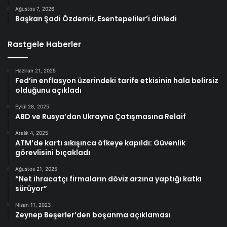
Ağustos 7, 2026
Başkan Şadi Özdemir, Esentepeliler’i dinledi
Rastgele Haberler
Haziran 21, 2025
Fed’in enflasyon üzerindeki tarife etkisinin hala belirsiz
olduğunu açıkladı
Eylül 28, 2025
ABD ve Rusya’dan Ukrayna Çatışmasına Relaif
Aralık 4, 2025
ATM’de kartı sıkışınca öfkeye kapıldı: Güvenlik
görevlisini bıçakladı
Ağustos 21, 2025
“Net ihracatçı firmaların döviz arzına yaptığı katkı
sürüyor”
Nisan 11, 2023
Zeynep Beşerler’den boşanma açıklaması