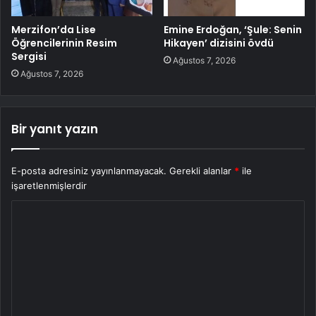
Merzifon’da Lise
Emine Erdoğan, ‘Şule: Senin
Öğrencilerinin Resim
Hikayen’ dizisini övdü
Sergisi
Ağustos 7, 2026
Ağustos 7, 2026
Bir yanıt yazın
E-posta adresiniz yayınlanmayacak.
Gerekli alanlar
*
ile
işaretlenmişlerdir
Y
o
r
u
m