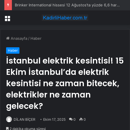
Brinker International hissesi 12 Ağustos’ta yüzde 6,6 hareket edebilir
Menü
Anasayfa
/
Haber
Haber
İstanbul elektrik kesintisi! 15
Ekim İstanbul’da elektrik
kesintisi ne zaman bitecek,
elektrikler ne zaman
gelecek?
DİLAN BİÇER
Ekim 17, 2025
0
0
2 dakika okuma süresi