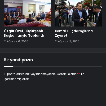
Özgür Özel, Büyükşehir
Kemal Kılıçdaroğlu’na
Başkanlarıyla Toplandı
Ziyaret
Ağustos 6, 2026
Ağustos 5, 2026
Bir yanıt yazın
E-posta adresiniz yayınlanmayacak.
Gerekli alanlar
*
ile
işaretlenmişlerdir
Y
o
r