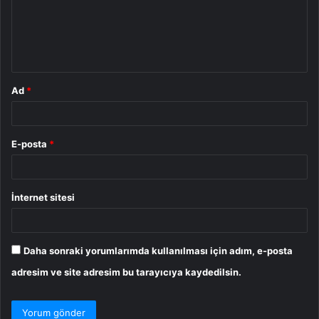
u
m
*
Ad
*
E-posta
*
İnternet sitesi
Daha sonraki yorumlarımda kullanılması için adım, e-posta
adresim ve site adresim bu tarayıcıya kaydedilsin.