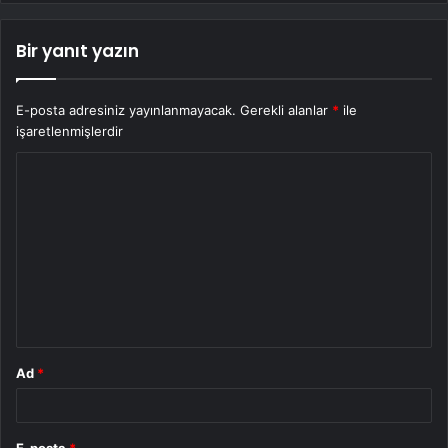
Bir yanıt yazın
E-posta adresiniz yayınlanmayacak.
Gerekli alanlar
*
ile
işaretlenmişlerdir
Y
o
r
u
m
*
Ad
*