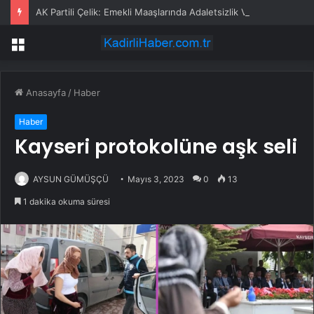
AK Partili Çelik: Emekli Maaşlarında Adaletsizlik Var, İntibak Zorunlu
Menü
Anasayfa
/
Haber
Haber
Kayseri protokolüne aşk seli
AYSUN GÜMÜŞÇÜ
Mayıs 3, 2023
0
13
1 dakika okuma süresi