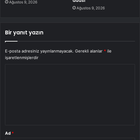
duası
Ağustos 9, 2026
Ağustos 9, 2026
Bir yanıt yazın
E-posta adresiniz yayınlanmayacak.
Gerekli alanlar
*
ile
işaretlenmişlerdir
Y
o
r
u
m
*
Ad
*