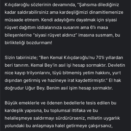
Kılıçdaroğlu sözlerinin devamında, “Şahsıma dilediğiniz
kadar saldırabilirsiniz ama kardeşliğimizi dinamitlemenize
müsaade etmem. Kendi adaylığımı dayatmak için siyasi
rüşvet dağıttım iddialarınıza susarım ama 6’lı masa
bileşenlerine “siyasi rüşvet aldınız” imasına susmam, bu
birlikteliği bozdurmam!
Sizin tabirinizle; “Ben Kemal Kılıçdaroğlu’nu 70’li yıllardan
beri tanırım. Kemal Bey’in asıl işi hesap sormaktır. Devletin
nice kayıp trilyonlarını, tüyü bitmemiş yetim hakkını, yurt
dışından getirmiş ve hazineye irat kaydettirmiştir.” El hak
doğrudur Uğur Bey. Benim asıl işim hesap sormaktır.
Büyük emeklerle ve ödenen bedellerle tesis edilen bu
kardeşlik yapısına, bu toplumsal ittifaka ve bu
helalleşmeye saldırmayı sürdürürseniz, milletin uygarlık
yolundaki bu anlaşmaya halel getirmeye çalışırsanız,