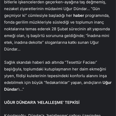
bitlerle işkencelerden geçerken-ayağına taş değmemiş,
nezaket ziyaretlerinin müdavimi Uğur Dündar… “Gün
geçmiyor ki” cümlesiyle başladığı her
haber
programında,
fonda gerilim müzikleriyle süslediği ve toplumun inanç
noktalarına temas ederek 28 Şubat sürecinin alt yapısında
emeği olan, iş başörtü sorununa geldiğinde; “İnadına mini
etek, inadına dekolte” sloganlarına katkı sunan Uğur
Dündar…
Sağlık skandalı haberi adı altında “Tesettür Faciası”
başlığıyla, toplumdaki kutuplaşmanın her daim ekmeğini
yiyen, fildişi kulelerinin tepesindeki konforlu alanını inşa
edebilmek için büyük “fedakarlıklar” yapan, andıçların
Uğur
Dündar
‘ı…”
UĞUR DÜNDAR’A ‘HELALLEŞME’ TEPKİSİ
Kılıçdaroğlu, Dündar’a, ‘helalleşme’ çağrısı üzerinden