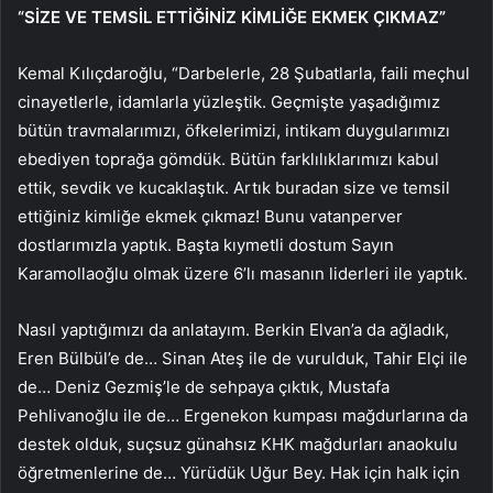
“SİZE VE TEMSİL ETTİĞİNİZ KİMLİĞE EKMEK ÇIKMAZ”
Kemal Kılıçdaroğlu, “Darbelerle, 28 Şubatlarla, faili meçhul
cinayetlerle, idamlarla yüzleştik. Geçmişte yaşadığımız
bütün travmalarımızı, öfkelerimizi, intikam duygularımızı
ebediyen toprağa gömdük. Bütün farklılıklarımızı kabul
ettik, sevdik ve kucaklaştık. Artık buradan size ve temsil
ettiğiniz kimliğe ekmek çıkmaz! Bunu vatanperver
dostlarımızla yaptık. Başta kıymetli dostum Sayın
Karamollaoğlu olmak üzere 6’lı masanın liderleri ile yaptık.
Nasıl yaptığımızı da anlatayım. Berkin Elvan’a da ağladık,
Eren Bülbül’e de… Sinan Ateş ile de vurulduk, Tahir Elçi ile
de… Deniz Gezmiş’le de sehpaya çıktık, Mustafa
Pehlivanoğlu ile de… Ergenekon kumpası mağdurlarına da
destek olduk, suçsuz günahsız KHK mağdurları anaokulu
öğretmenlerine de… Yürüdük Uğur Bey. Hak için halk için