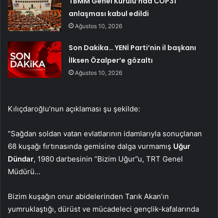
TBMM Genel Kurulu’nda COP31
anlaşması kabul edildi
Ağustos 10, 2026
Son Dakika… YENİ Parti’nin il başkanı
İlksen Özalper’e gözaltı
Ağustos 10, 2026
Kılıçdaroğlu’nun açıklaması şu şekilde:
“Sağdan soldan vatan evlatlarının idamlarıyla sonuçlanan
68 kuşağı fırtınasında gemisine dalga vurmamış
Uğur
Dündar
, 1980 darbesinin “Bizim Uğur”u, TRT Genel
Müdürü…
Bizim kuşağın onur abidelerinden Tarık Akan’ın
yumruklaştığı, dürüst ve mücadeleci gençlik-kafalarında