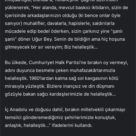
yüklenerek, “Her alanda, mevcut baskıcı iktidarın, sizin de
içerisinde arkadaşlarınızın olduğu (ki bence onlar öyle
sanıyor) muhalifler, davalarla, hapislerle, saldırılarla
mücadele edip bedel öderken, sizin çarkınız yine “şanlı
şanlı” döner Uğur Bey. Senin de bildiğin ama hiç hoşuna
gitmeyecek bir sır vereyim; Biz helalleştik…
Bu ülkede, Cumhuriyet Halk Partisi’ne bırakın oy vermeyi,
adını duyunca besmele çeken muhafazakârlarımızla
helalleştik. 1960’lardan kalma sağ sol kavgasının kötü
mirasıyla yüzleştik. Bizlere inançsız ve din düşmanı
gözüyle bakan sağcı kardeşlerimizle de helalleştik…
İç Anadolu ve doğusu dahil, bırakın milletvekili çıkarmayı
temsilci gönderemediğimiz şehirlerimizle konuştuk,
anlaştık, helalleştik…” ifadelerini kullandı.