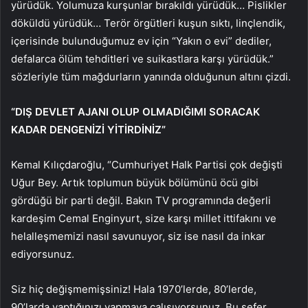
yürüdük. Yolumuza kurşunlar bırakıldı yürüdük… Pislikler
döküldü yürüdük… Terör örgütleri kuşun sıktı, linçlendik,
içerisinde bulunduğumuz ev için “Yakın o evi” dediler,
defalarca ölüm tehditleri ve suikastlara karşı yürüdük.”
sözleriyle tüm mağdurların yanında olduğunun altını çizdi.
“DIŞ DEVLET AJANI OLUP OLMADIĞIMI SORACAK
KADAR DENGENİZİ YİTİRDİNİZ”
Kemal Kılıçdaroğlu, “Cumhuriyet Halk Partisi çok değişti
Uğur Bey. Artık toplumun büyük bölümünü öcü gibi
gördüğü bir parti değil. Bakın TV programında değerli
kardeşim Cemal Enginyurt, size karşı millet ittifakını ve
helalleşmemizi nasıl savunuyor, siz ise nasıl da inkar
ediyorsunuz.
Siz hiç değişmemişsiniz! Hala 1970’lerde, 80’lerde,
90’larda yaptığınızı yapmaya çalışıyorsunuz. Bu sefer