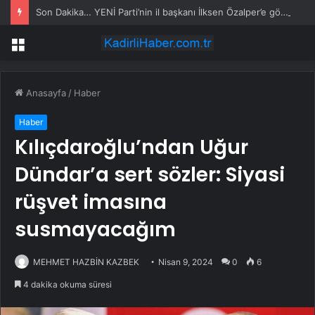
Son Dakika… YENİ Parti’nin il başkanı İlksen Özalper’e gözaltı
Menü
Anasayfa
/
Haber
Haber
Kılıçdaroğlu’ndan Uğur
Dündar’a sert sözler: Siyasi
rüşvet imasına
susmayacağım
MEHMET HAZBİN KAZBEK
Nisan 9, 2024
0
6
4 dakika okuma süresi