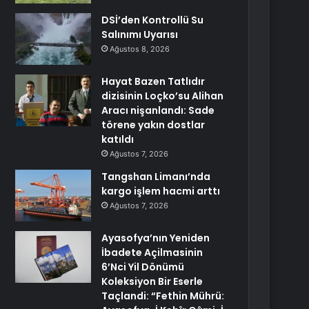
DSİ’den Kontrollü Su
Salınımı Uyarısı
Ağustos 8, 2026
Hayat Bazen Tatlıdır
dizisinin Loçko’su Alihan
Aracı nişanlandı: Sade
törene yakın dostlar
katıldı
Ağustos 7, 2026
Tangshan Limanı’nda
kargo işlem hacmi arttı
Ağustos 7, 2026
Ayasofya’nın Yeniden
İbadete Açilmasinin
6’Nci Yil Dönümü
Koleksiyon Bir Eserle
Taçlandi: “Fethin Mührü: