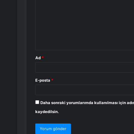
o
r
u
m
*
Ad
*
E-posta
*
Daha sonraki yorumlarımda kullanılması için adı
kaydedilsin.