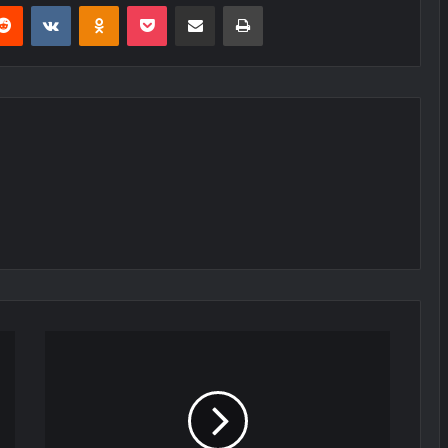
erest
Reddit
VKontakte
Odnoklassniki
Pocket
E-Posta ile paylaş
Yazdır