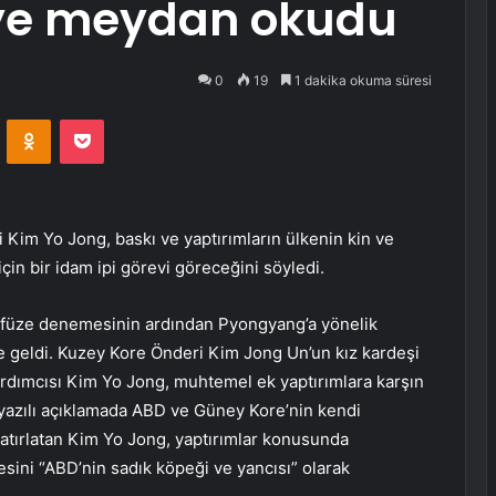
’ye meydan okudu
0
19
1 dakika okuma süresi
VKontakte
Odnoklassniki
Pocket
Kim Yo Jong, baskı ve yaptırımların ülkenin kin ve
in bir idam ipi görevi göreceğini söyledi.
ik füze denemesinin ardından Pyongyang’a yönelik
geldi. Kuzey Kore Önderi Kim Jong Un’un kız kardeşi
ardımcısı Kim Yo Jong, muhtemel ek yaptırımlara karşın
azılı açıklamada ABD ve Güney Kore’nin kendi
hatırlatan Kim Yo Jong, yaptırımlar konusunda
esini “ABD’nin sadık köpeği ve yancısı” olarak