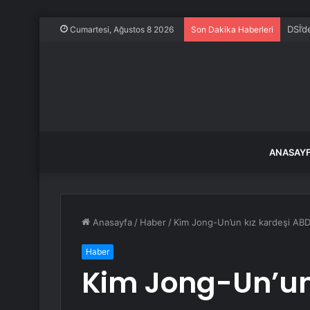
DSİ’d
Cumartesi, Ağustos 8 2026
Son Dakika Haberleri
ANASAY
Anasayfa
/
Haber
/
Kim Jong-Un’un kız kardeşi AB
Haber
Kim Jong-Un’un