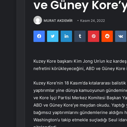
ve Güney Kore
MURAT AKDEMİR
Kasım 24, 2022
Facebook
Twitter
LinkedIn
Tumblr
Pinterest
Reddit
Kuzey Kore başkanı Kim Jong Un’un kız kardeşi 
nefretini körükleyeceğini, ABD ve Güney Kore iç
Kuzey Kore’nin 18 Kasım’da kıtalararası balist
yaptırımlar yine dünya kamuoyunun gündemine 
ve Kore İşçi Partisi Merkez Komitesi Başkan Y
ABD ve Güney Kore’ye meydan okudu. Yaptığı y
bağımsız yaptırımlarını gündemlerine aldığını 
Washington’u takip etmekle suçladığı Seul idar