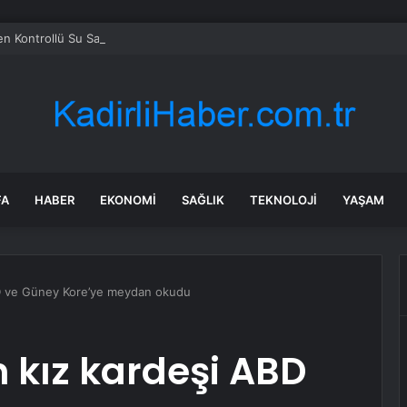
en Kontrollü Su Salınımı Uyarısı
FA
HABER
EKONOMI
SAĞLIK
TEKNOLOJI
YAŞAM
D ve Güney Kore’ye meydan okudu
 kız kardeşi ABD