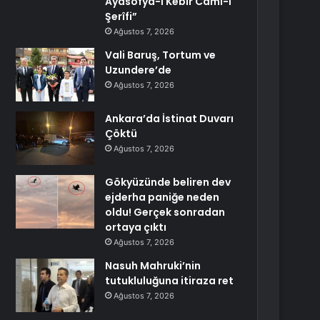
Ayasofya-İ Kebîr Câmi-İ
Şerîfi”
Ağustos 7, 2026
Vali Baruş, Tortum ve
Uzundere’de
Ağustos 7, 2026
Ankara’da İstinat Duvarı
Çöktü
Ağustos 7, 2026
Gökyüzünde beliren dev
ejderha paniğe neden
oldu! Gerçek sonradan
ortaya çıktı
Ağustos 7, 2026
Nasuh Mahruki’nin
tutukluluğuna itiraza ret
Ağustos 7, 2026