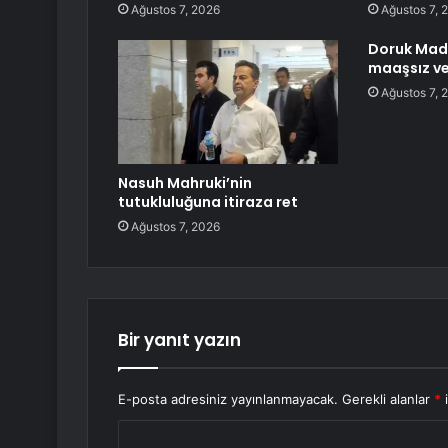
Ağustos 7, 2026
Ağustos 7, 
Doruk Maden
maaşsız v
Ağustos 7, 
Nasuh Mahruki’nin
tutukluluğuna itiraza ret
Ağustos 7, 2026
Bir yanıt yazın
E-posta adresiniz yayınlanmayacak.
Gerekli alanlar
*
i
Y