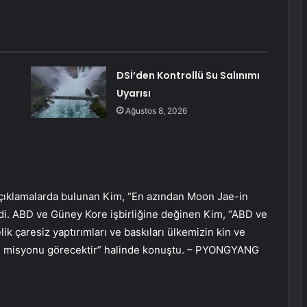
DSİ’den Kontrollü Su Salınımı
Uyarısı
Ağustos 8, 2026
açıklamalarda bulunan Kim, “En azından Moon Jae-in
edi. ABD ve Güney Kore işbirliğine değinen Kim, “ABD ve
k çaresiz yaptırımları ve baskıları ülkemizin kin ve
 ipi misyonu görecektir” halinde konuştu. – PYONGYANG