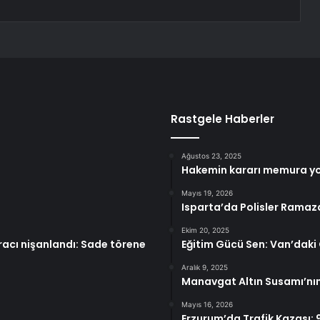
Rastgele Haberler
Ağustos 23, 2025
Hakemin kararı memura yo
Mayıs 19, 2026
Isparta’da Polisler Ramaza
Ekim 20, 2025
Aracı nişanlandı: Sade törene
Eğitim Gücü Sen: Van’daki 
Aralık 9, 2025
Manavgat Altın Susamı’nın
Mayıs 16, 2026
Erzurum’da Trafik Kazası: 9