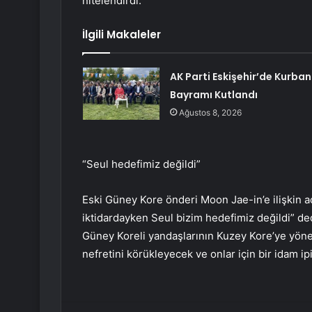
nitelendirdi.
İlgili Makaleler
AK Parti Eskişehir’de Kurban
Bayramı Kutlandı
Ağustos 8, 2026
“Seul hedefimiz değildi”
Eski Güney Kore önderi Moon Jae-in’e ilişkin 
iktidardayken Seul bizim hedefimiz değildi” d
Güney Koreli yandaşlarının Kuzey Kore’ye yöneli
nefretini körükleyecek ve onlar için bir idam