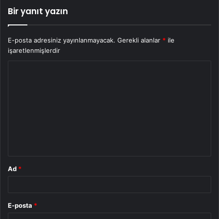
Bir yanıt yazın
E-posta adresiniz yayınlanmayacak.
Gerekli alanlar
*
ile
işaretlenmişlerdir
Y
o
r
u
m
*
Ad
*
E-posta
*