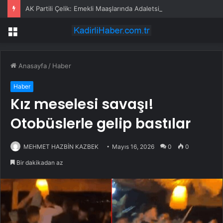
AK Partili Çelik: Emekli Maaşlarında Adaletsizlik Var, İntibak Zorunlu
Menü
Anasayfa
/
Haber
Haber
Kız meselesi savaşı!
Otobüslerle gelip bastılar
MEHMET HAZBİN KAZBEK
Mayıs 16, 2026
0
0
Bir dakikadan az