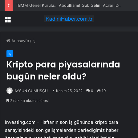
TBMM Genel Kurulu… Abdulhamit Gül: Gelin, Acıları Değil Sevinçleri Artıracak Bir Süreçte Hep Birlikte Taşın Altına Elimizi Koyalım
Menü
Anasayfa
/
İş
İş
Kripto para piyasalarında
bugün neler oldu?
AYSUN GÜMÜŞÇÜ
Kasım 25, 2022
0
19
2 dakika okuma süresi
Investing.com – Haftanın son iş gününde kripto para
sanayisindeki son gelişmelerden derlediğimiz haber