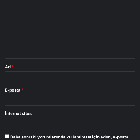
Y
o
r
u
m
*
Ad
*
E-posta
*
İnternet sitesi
Daha sonraki yorumlarımda kullanılması için adım, e-posta