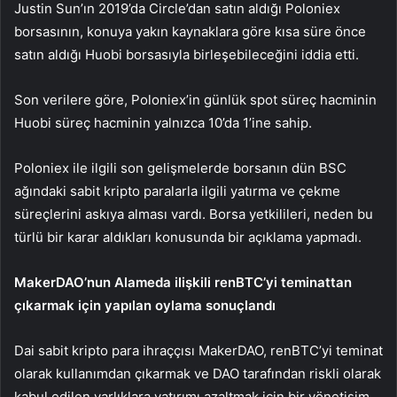
Justin Sun’ın 2019’da Circle’dan satın aldığı Poloniex
borsasının, konuya yakın kaynaklara göre kısa süre önce
satın aldığı Huobi borsasıyla birleşebileceğini iddia etti.
Son verilere göre, Poloniex’in günlük spot süreç hacminin
Huobi süreç hacminin yalnızca 10’da 1’ine sahip.
Poloniex ile ilgili son gelişmelerde borsanın dün BSC
ağındaki sabit kripto paralarla ilgili yatırma ve çekme
süreçlerini askıya alması vardı. Borsa yetkilileri, neden bu
türlü bir karar aldıkları konusunda bir açıklama yapmadı.
MakerDAO’nun Alameda ilişkili renBTC’yi teminattan
çıkarmak için yapılan oylama sonuçlandı
Dai
sabit kripto para ihraççısı MakerDAO, renBTC’yi teminat
olarak kullanımdan çıkarmak ve DAO tarafından riskli olarak
kabul edilen varlıklara yatırımı azaltmak için bir yönetişim