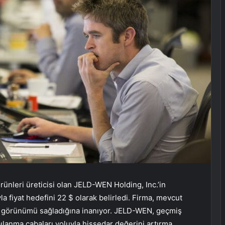
ünleri üreticisi olan JELD-WEN Holding, Inc.’in
fiyat hedefini 22 $ olarak belirledi. Firma, mevcut
tiri görünümü sağladığına inanıyor. JELD-WEN, geçmiş
ılanma çabaları yoluyla hissedar değerini artırma