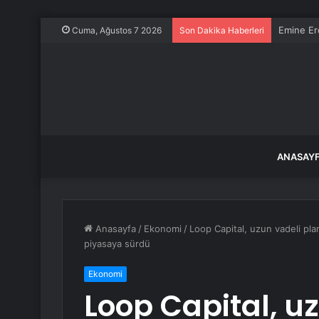
Emine Erd
Cuma, Ağustos 7 2026
Son Dakika Haberleri
ANASAY
Anasayfa
/
Ekonomi
/
Loop Capital, uzun vadeli pla
piyasaya sürdü
Ekonomi
Loop Capital, u