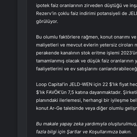
ipotek faiz oranlarının zirveden düştüğü ve inş
Rezerv’in çoklu faiz indirimi potansiyeli de JE
görülüyor.
Bu olumlu faktörlere rağmen, konut onarımı ve
maliyetleri ve mevcut evlerin yetersiz ciroları
perakende kanalının stok eritme işlemi 2023’ü
tamamlanmış olacak ve düşük faiz oranlarının 
faaliyetlerini ve ev satışlarını canlandırabilece
Loop Capital’in JELD-WEN için 22 $’lık fiyat he
$’lık FAVÖK’ün 7,5 katına dayanmaktadır. Şirket
planındaki ilerlemesi, herhangi bir iyileşme bel
konut Ar-Ge talebinde veya diğer olumlu geliş
Bu makale yapay zeka yardımıyla oluşturulmuş, 
fazla bilgi için Şartlar ve Koşullarımıza bakın.