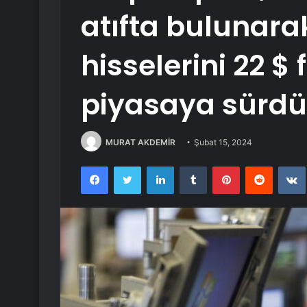
atıfta bulunar
hisselerini 22 $ 
piyasaya sürdü
MURAT AKDEMİR
Şubat 15, 2024
Facebook
Twitter
LinkedIn
Tumblr
Pinterest
Reddit