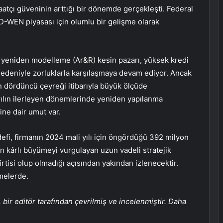
aatçı güveninin arttığı bir dönemde gerçekleşti. Federal
LD-WEN piyasası için olumlu bir gelişme olarak
 yeniden modelleme (Ar&R) kesin pazarı, yüksek kredi
 nedeniyle zorluklarla karşılaşmaya devam ediyor. Ancak
n dördüncü çeyreği itibarıyla büyük ölçüde
yılın ilerleyen dönemlerinde yeniden yapılanma
ğine dair umut var.
defi, firmanın 2024 mali yılı için öngördüğü 392 milyon
in kârlı büyümeyi vurgulayan uzun vadeli stratejik
irtisi olup olmadığı açısından yakından izlenecektir.
melerde.
bir editör tarafından çevrilmiş ve incelenmiştir. Daha