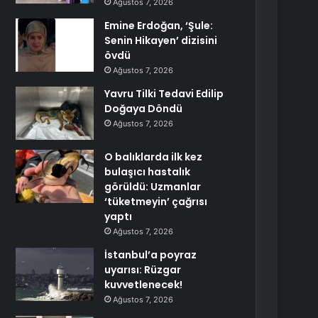
Ağustos 7, 2026
Emine Erdoğan, ‘Şule:
Senin Hikayen’ dizisini
övdü
Ağustos 7, 2026
Yavru Tilki Tedavi Edilip
Doğaya Döndü
Ağustos 7, 2026
O balıklarda ilk kez
bulaşıcı hastalık
görüldü: Uzmanlar
‘tüketmeyin’ çağrısı
yaptı
Ağustos 7, 2026
İstanbul’a poyraz
uyarısı: Rüzgar
kuvvetlenecek!
Ağustos 7, 2026