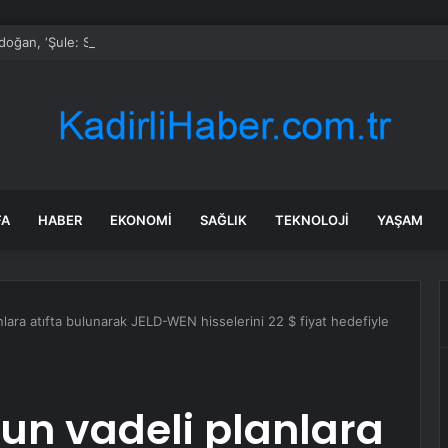
oğan, ‘Şule: Senin Hikayen’ dizisini övdü
FA
HABER
EKONOMI
SAĞLIK
TEKNOLOJI
YAŞAM
nlara atıfta bulunarak JELD-WEN hisselerini 22 $ fiyat hedefiyle
zun vadeli planlara