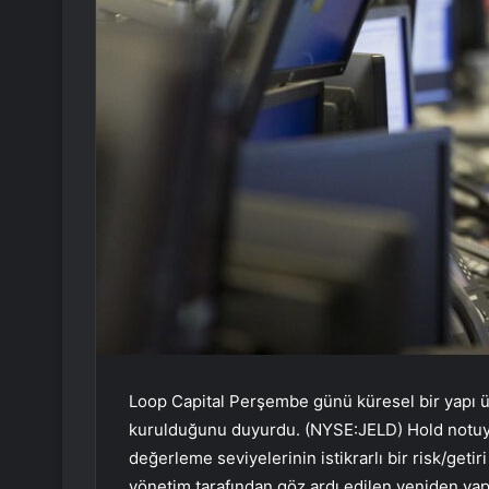
Loop Capital Perşembe günü küresel bir yapı ür
kurulduğunu duyurdu. (NYSE:JELD) Hold notuyla 
değerleme seviyelerinin istikrarlı bir risk/ge
yönetim tarafından göz ardı edilen yeniden yap