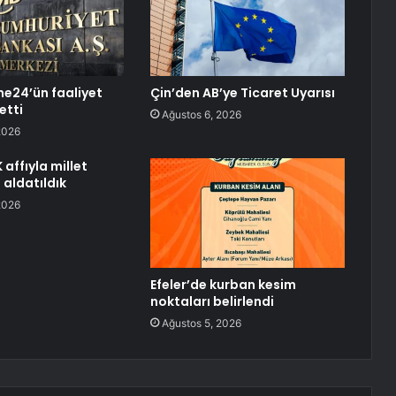
e24’ün faaliyet
Çin’den AB’ye Ticaret Uyarısı
 etti
Ağustos 6, 2026
2026
affıyla millet
 aldatıldık
2026
Efeler’de kurban kesim
noktaları belirlendi
Ağustos 5, 2026