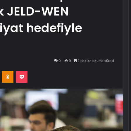
ak JELD-WEN
fiyat hedefiyle
0
9
1 dakika okuma süresi
VKontakte
Odnoklassniki
Pocket