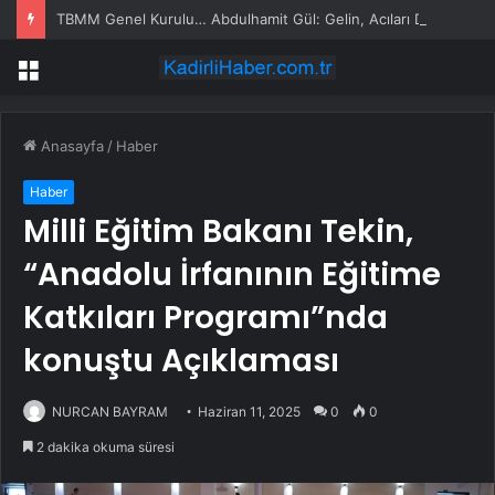
TBMM Genel Kurulu… Abdulhamit Gül: Gelin, Acıları Değil Sevinçleri Artıracak Bir Süreçte Hep Birlikte Taşın Altına Elimizi Koyalım
Menü
Anasayfa
/
Haber
Haber
Milli Eğitim Bakanı Tekin,
“Anadolu İrfanının Eğitime
Katkıları Programı”nda
konuştu Açıklaması
NURCAN BAYRAM
Haziran 11, 2025
0
0
2 dakika okuma süresi