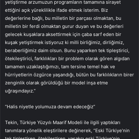
yetiştirme arzumuzun programların tamamına sirayet
ettiğini açık yüreklilikle ifade etmek isterim. Biz
değerlerine bağlı, bu milletin bir parçası olmaktan, bu
milletin bir ferdi olmaktan gurur duyan ve bu değerleri
gelecek kuşaklara aksettirmek için çaba sarf eden bir
kuşak yetiştirmek istiyoruz ki milli birliğimiz, dirliğimiz,
beraberliğimiz daim olsun. Bunu yaparken tek tipleştirici,
ötekileştirici, farklılıkları bir problem olarak gören algıdan
tamamen uzaklaştığımızı, tam tersine temel hak ve
hürriyetlerin özgürce yaşandığı, bütün bu farklılıkların birer
zenginlik olarak görüldüğü bir model inşa etme
uğraşındayız.”
“Halis niyetle yolumuza devam edeceğiz”
Tekin, Türkiye Yüzyılı Maarif Modeli ile ilgili yaptıkları
tanımlara yönelik eleştirilere değinerek, “Eski Türkiye’nin
tek tipleştiren, ötekileştiren, yasakçı eski Türkiye’nin