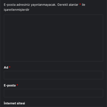
E-posta adresiniz yayınlanmayacak.
Gerekli alanlar
*
ile
işaretlenmişlerdir
Y
o
r
u
m
*
Ad
*
E-posta
*
İnternet sitesi