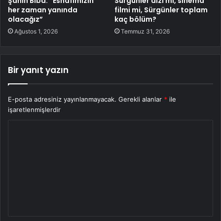
Şahin Biba: “Esnafımızın
Sürgünler dizi mi, sinema
her zaman yanında
filmi mi, Sürgünler toplam
olacağız”
kaç bölüm?
Ağustos 1, 2026
Temmuz 31, 2026
Bir yanıt yazın
E-posta adresiniz yayınlanmayacak.
Gerekli alanlar
*
ile
işaretlenmişlerdir
Y
o
r
u
m
*