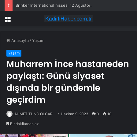
Brinker International hissesi 12 Ağustos’ta yüzde 6,6 hareket edebilir
Menü
Anasayfa
/
Yaşam
Yaşam
Muharrem İnce hastaneden
paylaştı: Günü siyaset
dışında bir gündemle
geçirdim
AHMET TUNÇ OLCAR
Haziran 9, 2023
0
10
Bir dakikadan az