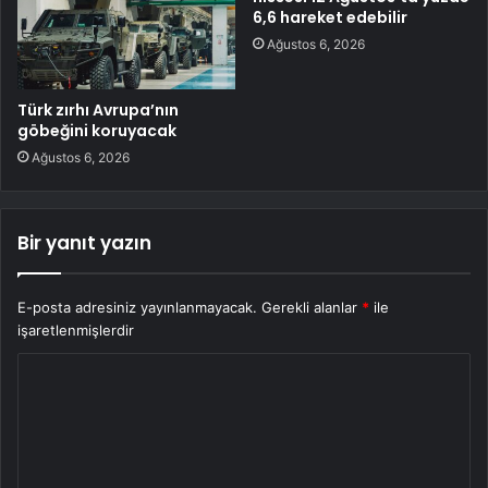
6,6 hareket edebilir
Ağustos 6, 2026
Türk zırhı Avrupa’nın
göbeğini koruyacak
Ağustos 6, 2026
Bir yanıt yazın
E-posta adresiniz yayınlanmayacak.
Gerekli alanlar
*
ile
işaretlenmişlerdir
Y
o
r
u