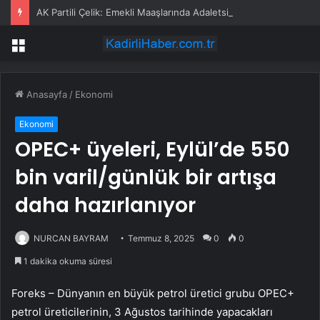
AK Partili Çelik: Emekli Maaşlarında Adaletsizlik Var, İntibak Zorunlu
Menü
Anasayfa
/
Ekonomi
Ekonomi
OPEC+ üyeleri, Eylül’de 550
bin varil/günlük bir artışa
daha hazırlanıyor
NURCAN BAYRAM
Temmuz 8, 2025
0
0
1 dakika okuma süresi
Foreks – Dünyanın en büyük petrol üretici grubu OPEC+
petrol üreticilerinin, 3 Ağustos tarihinde yapacakları