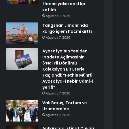
törene yakın dostlar
katıldı
Ağustos 7, 2026
Tangshan Limanı’nda
kargo işlem hacmi arttı
Ağustos 7, 2026
Ayasofya’nın Yeniden
İbadete Açilmasinin
6’Nci Yil Dönümü
Koleksiyon Bir Eserle
Taçlandi: “Fethin Mührü:
Ayasofya-İ Kebîr Câmi-İ
Şerîfi”
Ağustos 7, 2026
Vali Baruş, Tortum ve
Uzundere’de
Ağustos 7, 2026
Ankara’da İstinat Duvarı