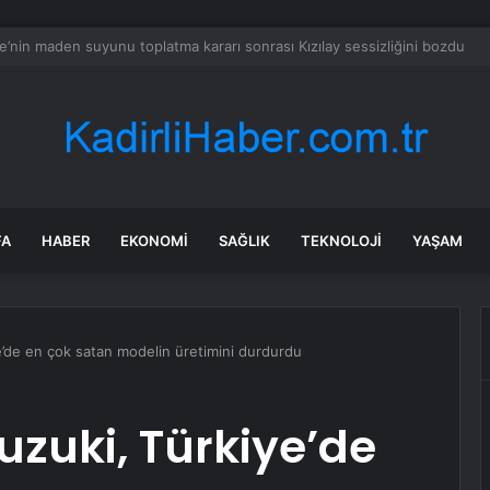
nın en uzun aktarmasız uçuşunda tarihi rekor: 24 saatten fazla havada k
FA
HABER
EKONOMI
SAĞLIK
TEKNOLOJI
YAŞAM
e’de en çok satan modelin üretimini durdurdu
uzuki, Türkiye’de