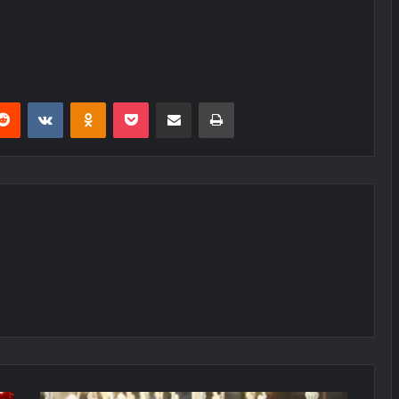
erest
Reddit
VKontakte
Odnoklassniki
Pocket
E-Posta ile paylaş
Yazdır