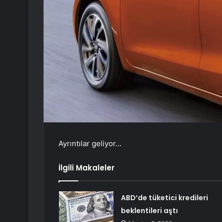
Ayrıntılar geliyor…
İlgili Makaleler
ABD’de tüketici kredileri
beklentileri aştı