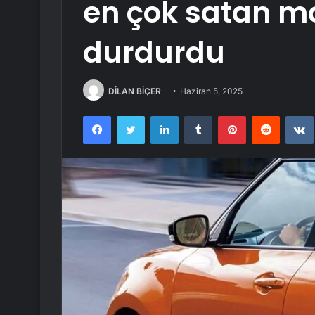
en çok satan mo
durdurdu
DİLAN BİÇER
Haziran 5, 2025
Facebook
Twitter
LinkedIn
Tumblr
Pinterest
Reddit