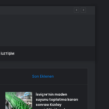
aldılar
İLETIŞIM
Son Eklenen
İsviçre’nin maden
suyunu toplatma kararı
sonrası Kızılay