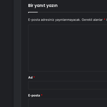
Bir yanıt yazın
E-posta adresiniz yayınlanmayacak.
Gerekli alanlar
*
i
Y
o
r
u
m
*
Ad
*
E-posta
*