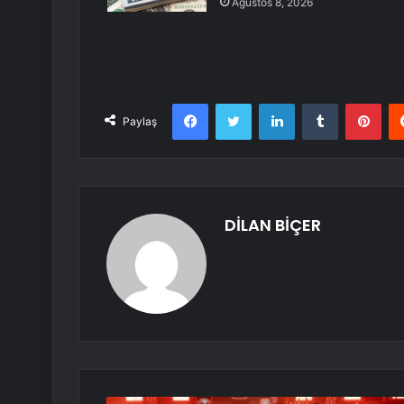
Ağustos 8, 2026
Facebook
Twitter
LinkedIn
Tumblr
Pint
Paylaş
DİLAN BİÇER