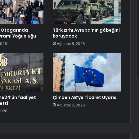
 Otogarında
Türk zırhı Avrupa’nın göbeğini
yramı Yoğunluğu
koruyacak
2026
Ağustos 6, 2026
e24’ün faaliyet
Çin’den AB’ye Ticaret Uyarısı
 etti
Ağustos 6, 2026
2026