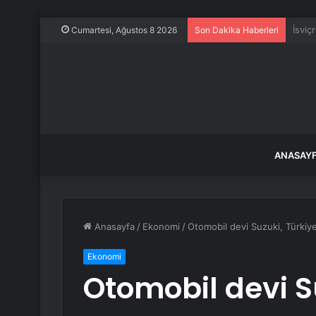
Dünya
Cumartesi, Ağustos 8 2026
Son Dakika Haberleri
ANASAY
Anasayfa
/
Ekonomi
/
Otomobil devi Suzuki, Türkiy
Ekonomi
Otomobil devi S