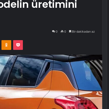
delin üretimini
0
0
Bir dakikadan az
VKontakte
Odnoklassniki
Pocket