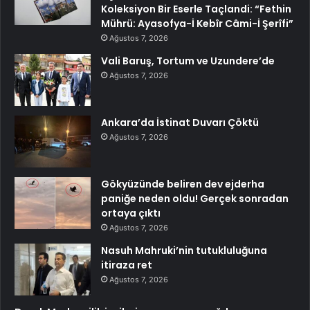
Koleksiyon Bir Eserle Taçlandi: “Fethin
Mührü: Ayasofya-İ Kebîr Câmi-İ Şerîfi”
Ağustos 7, 2026
Vali Baruş, Tortum ve Uzundere’de
Ağustos 7, 2026
Ankara’da İstinat Duvarı Çöktü
Ağustos 7, 2026
Gökyüzünde beliren dev ejderha
paniğe neden oldu! Gerçek sonradan
ortaya çıktı
Ağustos 7, 2026
Nasuh Mahruki’nin tutukluluğuna
itiraza ret
Ağustos 7, 2026