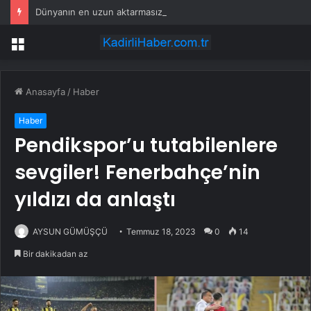
Dünyanın en uzun aktarmasız uçuşunda tarihi rekor: 24 saatten fazla havada kaldılar
Menü
Anasayfa
/
Haber
Haber
Pendikspor’u tutabilenlere
sevgiler! Fenerbahçe’nin
yıldızı da anlaştı
AYSUN GÜMÜŞÇÜ
Temmuz 18, 2023
0
14
Bir dakikadan az