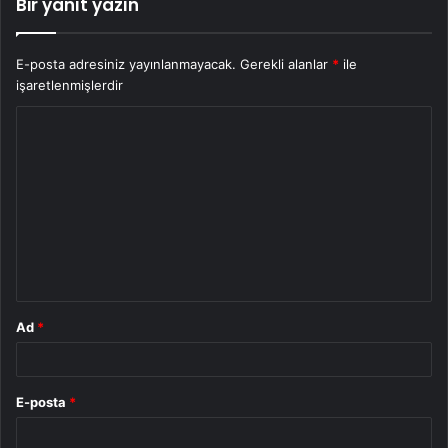
Bir yanıt yazın
E-posta adresiniz yayınlanmayacak.
Gerekli alanlar
*
ile
işaretlenmişlerdir
Y
o
r
u
m
*
Ad
*
E-posta
*