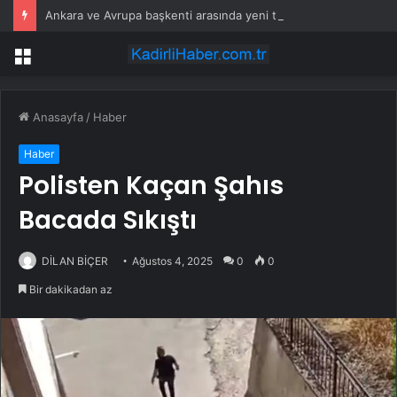
Ankara ve Avrupa başkenti arasında yeni ticaret görüşmeleri yolda
Menü
Anasayfa
/
Haber
Haber
Polisten Kaçan Şahıs
Bacada Sıkıştı
DİLAN BİÇER
Ağustos 4, 2025
0
0
Bir dakikadan az