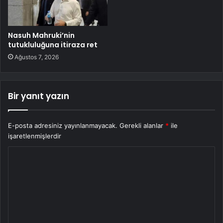
Nasuh Mahruki’nin
tutukluluğuna itiraza ret
Ağustos 7, 2026
Bir yanıt yazın
E-posta adresiniz yayınlanmayacak.
Gerekli alanlar
*
ile
işaretlenmişlerdir
Y
o
r
u
m