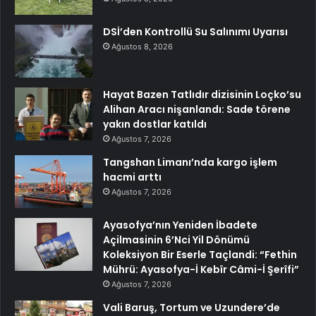
DSİ’den Kontrollü Su Salınımı Uyarısı
Ağustos 8, 2026
Hayat Bazen Tatlıdır dizisinin Loçko’su
Alihan Aracı nişanlandı: Sade törene
yakın dostlar katıldı
Ağustos 7, 2026
Tangshan Limanı’nda kargo işlem
hacmi arttı
Ağustos 7, 2026
Ayasofya’nın Yeniden İbadete
Açilmasinin 6’Nci Yil Dönümü
Koleksiyon Bir Eserle Taçlandi: “Fethin
Mührü: Ayasofya-İ Kebîr Câmi-İ Şerîfi”
Ağustos 7, 2026
Vali Baruş, Tortum ve Uzundere’de