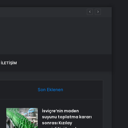
aldılar
İLETIŞIM
Son Eklenen
İsviçre’nin maden
suyunu toplatma kararı
sonrası Kızılay