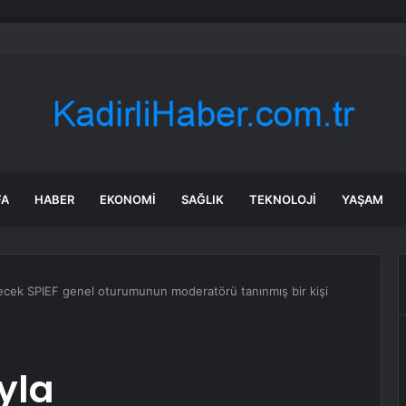
nın en uzun aktarmasız uçuşunda tarihi rekor: 24 saatten fazla havada k
FA
HABER
EKONOMI
SAĞLIK
TEKNOLOJI
YAŞAM
irilecek SPIEF genel oturumunun moderatörü tanınmış bir kişi
ıyla