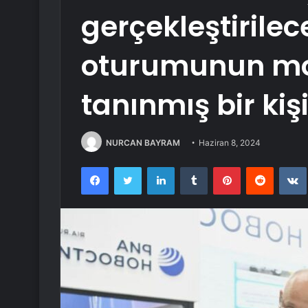
gerçekleştirilec
oturumunun mo
tanınmış bir kiş
NURCAN BAYRAM
Haziran 8, 2024
Facebook
Twitter
LinkedIn
Tumblr
Pinterest
Reddit