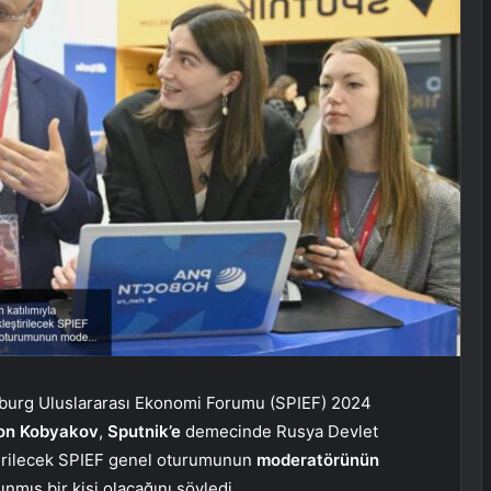
rsburg Uluslararası Ekonomi Forumu (SPIEF) 2024
on Kobyakov
,
Sputnik’e
demecinde Rusya Devlet
ştirilecek SPIEF genel oturumunun
moderatörünün
ınmış bir kişi olacağını söyledi.