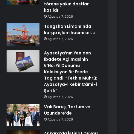
törene yakın dostlar
katıldı
Ağustos 7, 2026
Tangshan Limanı’nda
kargo işlem hacmi arttı
Ağustos 7, 2026
Ayasofya’nın Yeniden
İbadete Açilmasinin
6’Nci Yil Dönümü
Koleksiyon Bir Eserle
Taçlandi: “Fethin Mührü:
Ayasofya-İ Kebîr Câmi-İ
Şerîfi”
Ağustos 7, 2026
Vali Baruş, Tortum ve
Uzundere’de
Ağustos 7, 2026
Ankara’da İstinat Duvarı