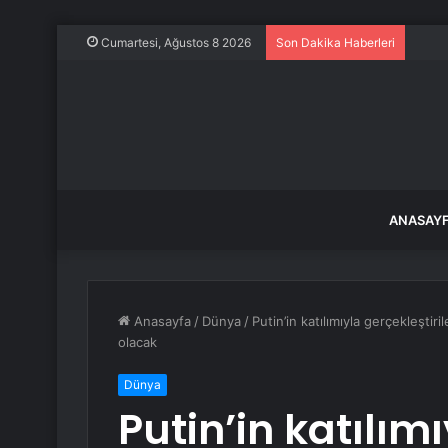
Dünya
Cumartesi, Ağustos 8 2026
Son Dakika Haberleri
ANASAY
Anasayfa
/
Dünya
/
Putin’in katılımıyla gerçekleşt
olacak
Dünya
Putin’in katılım