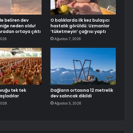
 beliren dev
O balıklarda ilk kez bulaşıcı
niğe neden oldu!
hastalık görüldü: Uzmanlar
radan ortaya çıktı
‘tüketmeyin’ çağrısı yaptı
2026
Ağustos 7, 2026
avuğu tek tek
Dağların ortasına 12 metrelik
aşladılar
dev salıncak dikildi
2026
Ağustos 5, 2026