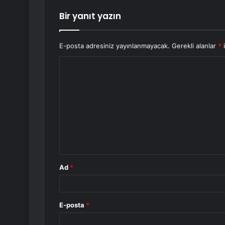
Bir yanıt yazın
E-posta adresiniz yayınlanmayacak.
Gerekli alanlar
*
i
Y
o
r
u
m
*
Ad
*
E-posta
*