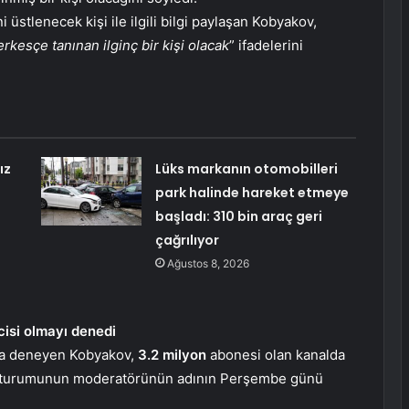
stlenecek kişi ile ilgili bilgi paylaşan Kobyakov,
erkesçe tanınan ilginç bir kişi olacak
” ifadelerini
ız
Lüks markanın otomobilleri
park halinde hareket etmeye
başladı: 310 bin araç geri
çağrılıyor
Ağustos 8, 2026
isi olmayı denedi
 da deneyen Kobyakov,
3.2 milyon
abonesi olan kanalda
turumunun moderatörünün adının Perşembe günü