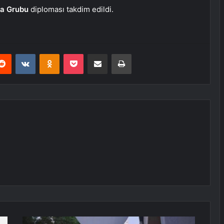
a Grubu
diploması takdim edildi.
erest
Reddit
VKontakte
Odnoklassniki
Pocket
E-Posta ile paylaş
Yazdır