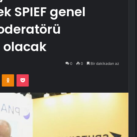
ek SPIEF genel
deratörü
i olacak
0
0
Bir dakikadan az
VKontakte
Odnoklassniki
Pocket