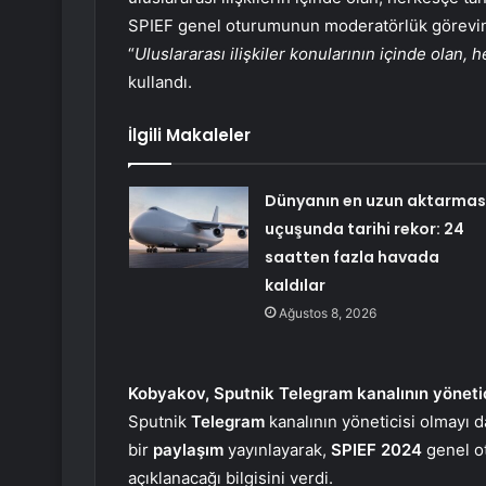
SPIEF genel oturumunun moderatörlük görevini ü
“
Uluslararası ilişkiler konularının içinde olan, h
kullandı.
İlgili Makaleler
Dünyanın en uzun aktarmas
uçuşunda tarihi rekor: 24
saatten fazla havada
kaldılar
Ağustos 8, 2026
Kobyakov, Sputnik Telegram kanalının yönetic
Sputnik
Telegram
kanalının yöneticisi olmayı
bir
paylaşım
yayınlayarak,
SPIEF 2024
genel o
açıklanacağı bilgisini verdi.