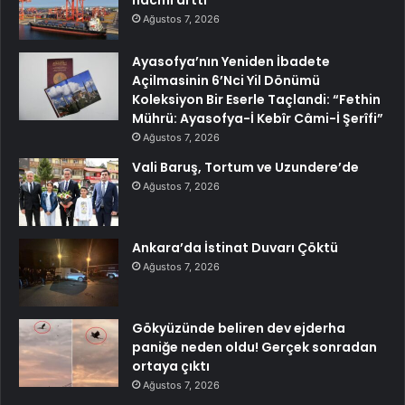
Ağustos 7, 2026
Ayasofya’nın Yeniden İbadete
Açilmasinin 6’Nci Yil Dönümü
Koleksiyon Bir Eserle Taçlandi: “Fethin
Mührü: Ayasofya-İ Kebîr Câmi-İ Şerîfi”
Ağustos 7, 2026
Vali Baruş, Tortum ve Uzundere’de
Ağustos 7, 2026
Ankara’da İstinat Duvarı Çöktü
Ağustos 7, 2026
Gökyüzünde beliren dev ejderha
paniğe neden oldu! Gerçek sonradan
ortaya çıktı
Ağustos 7, 2026