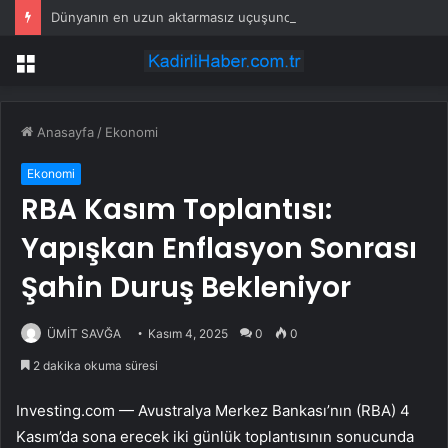
Dünyanın en uzun aktarmasız uçuşunda tarihi rekor: 24 saatten fazla havada kaldılar
Menü
Anasayfa
/
Ekonomi
Ekonomi
RBA Kasım Toplantısı:
Yapışkan Enflasyon Sonrası
Şahin Duruş Bekleniyor
ÜMİT SAVĞA
Kasım 4, 2025
0
0
2 dakika okuma süresi
Investing.com — Avustralya Merkez Bankası’nın (RBA) 4
Kasım’da sona erecek iki günlük toplantısının sonucunda