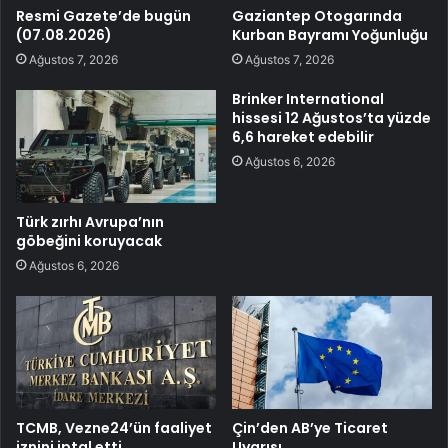
Resmi Gazete’de bugün
Gaziantep Otogarında
(07.08.2026)
Kurban Bayramı Yoğunluğu
Ağustos 7, 2026
Ağustos 7, 2026
Brinker International
hissesi 12 Ağustos’ta yüzde
6,6 hareket edebilir
Ağustos 6, 2026
Türk zırhı Avrupa’nın
göbeğini koruyacak
Ağustos 6, 2026
TCMB, Vezne24’ün faaliyet
Çin’den AB’ye Ticaret
iznini iptal etti
Uyarısı