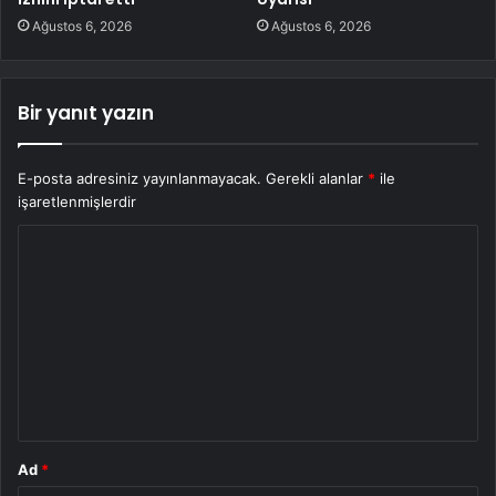
Ağustos 6, 2026
Ağustos 6, 2026
Bir yanıt yazın
E-posta adresiniz yayınlanmayacak.
Gerekli alanlar
*
ile
işaretlenmişlerdir
Y
o
r
u
m
*
Ad
*