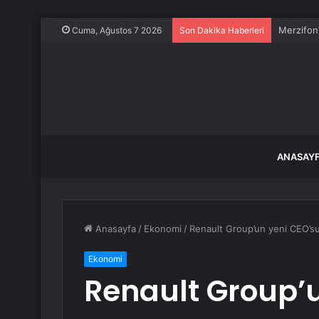
Merzifon’
Cuma, Ağustos 7 2026
Son Dakika Haberleri
ANASAY
Anasayfa
/
Ekonomi
/
Renault Group’un yeni CEO’su
Ekonomi
Renault Group’