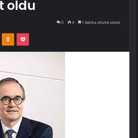
t oldu
0
0
1 dakika okuma süresi
VKontakte
Odnoklassniki
Pocket