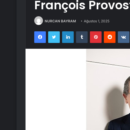
François Provos
NURCAN BAYRAM
Ağustos 1, 2025
Facebook
Twitter
LinkedIn
Tumblr
Pinterest
Reddit