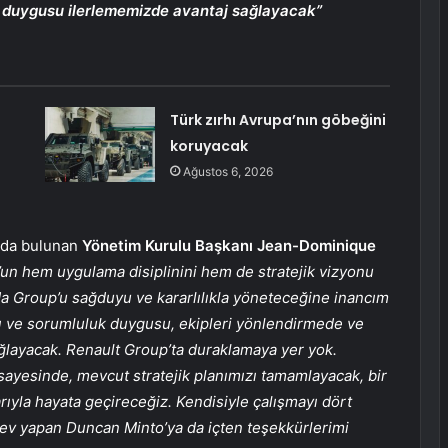
uk duygusu ilerlememizde avantaj sağlayacak”
Türk zırhı Avrupa’nın göbeğini
koruyacak
Ağustos 6, 2026
mada bulunan
Yönetim Kurulu Başkanı Jean-Dominique
’un hem uygulama disiplinini hem de stratejik vizyonu
mda Group’u sağduyu ve kararlılıkla yöneteceğine inancım
ğı ve sorumluluk duygusu, ekipleri yönlendirmede ve
ğlayacak. Renault Group’ta duraklamaya yer yok.
 sayesinde, mevcut stratejik planımızı tamamlayacak, bir
arıyla hayata geçireceğiz. Kendisiyle çalışmayı dört
rev yapan Duncan Minto’ya da içten teşekkürlerimi