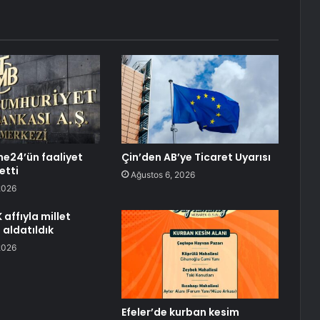
e24’ün faaliyet
Çin’den AB’ye Ticaret Uyarısı
 etti
Ağustos 6, 2026
2026
affıyla millet
 aldatıldık
2026
Efeler’de kurban kesim