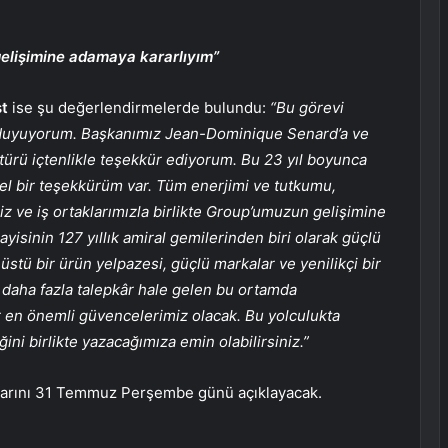
gelişimine adamaya kararlıyım”
st
ise şu değerlendirmelerde bulundu:
“Bu görevi
k duyuyorum. Başkanımız Jean-Dominique Senard’a ve
ürü içtenlikle teşekkür ediyorum. Bu 23 yıl boyunca
el bir teşekkürüm var. Tüm enerjimi ve tutkumu,
miz ve iş ortaklarımızla birlikte Group’umuzun gelişimine
isinin 127 yıllık amiral gemilerinden biri olarak güçlü
üstü bir ürün yelpazesi, güçlü markalar ve yenilikçi bir
daha fazla talepkâr hale gelen bu ortamda
en önemli güvencelerimiz olacak. Bu yolculukta
ni birlikte yazacağımıza emin olabilirsiniz.”
uçlarını 31 Temmuz Perşembe günü açıklayacak.