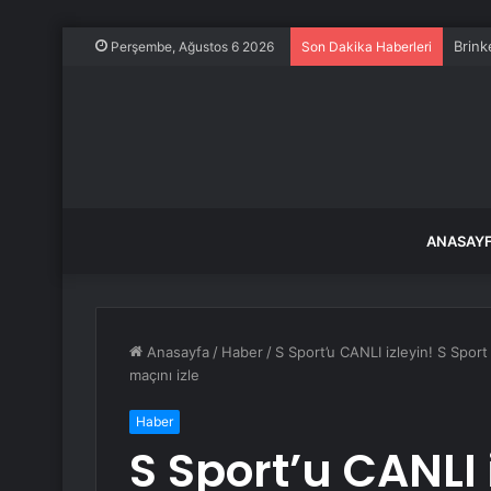
Brink
Perşembe, Ağustos 6 2026
Son Dakika Haberleri
ANASAY
Anasayfa
/
Haber
/
S Sport’u CANLI izleyin! S Sport
maçını izle
Haber
S Sport’u CANLI 