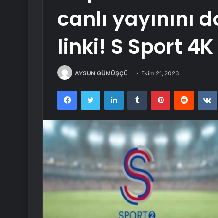
canlı yayınını
linki! S Sport 4K
AYSUN GÜMÜŞÇÜ
Ekim 21, 2023
Facebook
Twitter
LinkedIn
Tumblr
Pinterest
Reddit