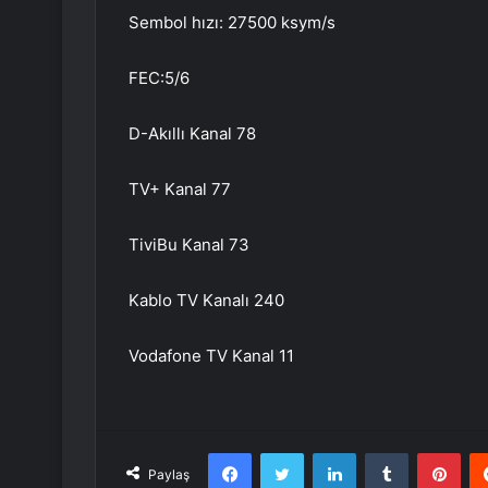
Sembol hızı: 27500 ksym/s
FEC:5/6
D-Akıllı Kanal 78
TV+ Kanal 77
TiviBu Kanal 73
Kablo TV Kanalı 240
Vodafone TV Kanal 11
Facebook
Twitter
LinkedIn
Tumblr
Pint
Paylaş