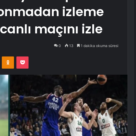
 donmadan izleme
 canlı maçını izle
0
13
1 dakika okuma süresi
VKontakte
Odnoklassniki
Pocket