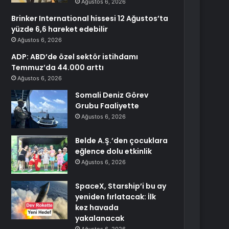
Ağustos 6, 2026
Brinker International hissesi 12 Ağustos’ta
yüzde 6,6 hareket edebilir
Ağustos 6, 2026
ADP: ABD’de özel sektör istihdamı
Temmuz’da 44.000 arttı
Ağustos 6, 2026
Somali Deniz Görev
Grubu Faaliyette
Ağustos 6, 2026
Belde A.Ş.’den çocuklara
eğlence dolu etkinlik
Ağustos 6, 2026
SpaceX, Starship’i bu ay
yeniden fırlatacak: İlk
kez havada
yakalanacak