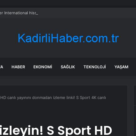
er International hissesi 12 Ağustos’ta yüzde 6,6 hareket edebilir
FA
HABER
EKONOMI
SAĞLIK
TEKNOLOJI
YAŞAM
 HD canlı yayınını donmadan izleme linki! S Sport 4K canlı
izleyin! S Sport HD