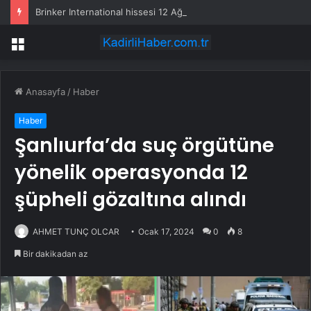
Brinker International hissesi 12 Ağustos’ta yüzde 6,6 hareket edebilir
Menü
Anasayfa
/
Haber
Haber
Şanlıurfa’da suç örgütüne
yönelik operasyonda 12
şüpheli gözaltına alındı
AHMET TUNÇ OLCAR
Ocak 17, 2024
0
8
Bir dakikadan az