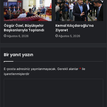
Özgür Özel, Büyükşehir
Kemal Kılıçdaroğlu’na
Başkanlarıyla Toplandı
Ziyaret
Ağustos 6, 2026
Ağustos 5, 2026
Bir yanıt yazın
E-posta adresiniz yayınlanmayacak.
Gerekli alanlar
*
ile
işaretlenmişlerdir
Y
o
r
u