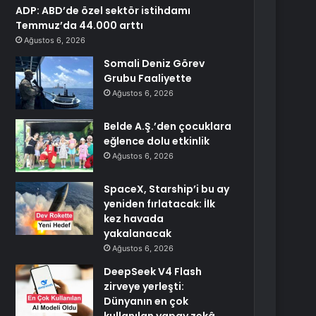
ADP: ABD’de özel sektör istihdamı
Temmuz’da 44.000 arttı
Ağustos 6, 2026
Somali Deniz Görev
Grubu Faaliyette
Ağustos 6, 2026
Belde A.Ş.’den çocuklara
eğlence dolu etkinlik
Ağustos 6, 2026
SpaceX, Starship’i bu ay
yeniden fırlatacak: İlk
kez havada
yakalanacak
Ağustos 6, 2026
DeepSeek V4 Flash
zirveye yerleşti:
Dünyanın en çok