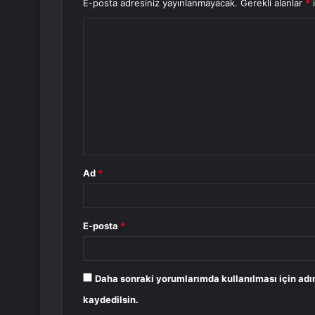
E-posta adresiniz yayınlanmayacak.
Gerekli alanlar
*
i
Y
o
r
u
m
*
Ad
*
E-posta
*
Daha sonraki yorumlarımda kullanılması için adı
kaydedilsin.