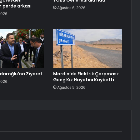
n görevden
TOBB Genel Kurulu’nda
n perde arkası
Ağustos 6, 2026
2026
çdaroğlu’na Ziyaret
Mardin’de Elektrik Çarpması:
Genç Kız Hayatını Kaybetti
2026
Ağustos 5, 2026