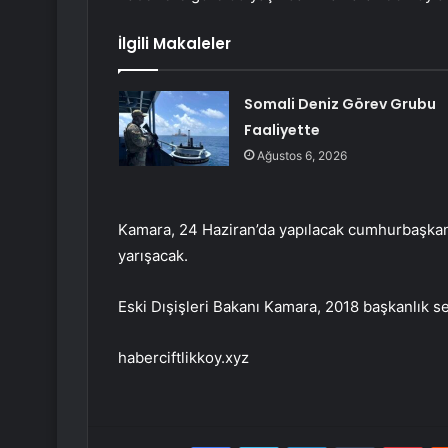
İlgili Makaleler
Somali Deniz Görev Grubu
Faaliyette
Ağustos 6, 2026
Kamara, 24 Haziran’da yapılacak cumhurbaşkan
yarışacak.
Eski Dışişleri Bakanı Kamara, 2018 başkanlık s
haberciftlikkoy.xyz
Facebook
Twitter
LinkedIn
Tumblr
Pint