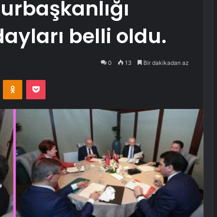
hurbaşkanlığı
ayları belli oldu.
0
13
Bir dakikadan az
VKontakte
Odnoklassniki
Pocket