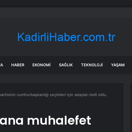
ABD’de özel sektör istihdamı Temmuz’da 44.000 arttı
FA
HABER
EKONOMI
SAĞLIK
TEKNOLOJI
YAŞAM
rtisinin cumhurbaşkanlığı seçimleri için adayları belli oldu.
e ana muhalefet