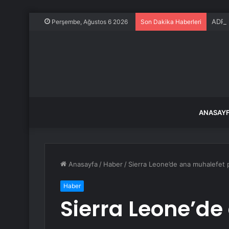
ADP: 
Perşembe, Ağustos 6 2026
Son Dakika Haberleri
ANASAY
Anasayfa
/
Haber
/
Sierra Leone’de ana muhalefet pa
Haber
Sierra Leone’d