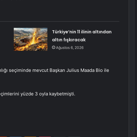
Türkiye’nin 11 ilinin altından
altın fışkıracak
Ağustos 6, 2026
lığı seçiminde mevcut Başkan Julius Maada Bio ile
eçimlerini yüzde 3 oyla kaybetmişti.
erest
Reddit
VKontakte
Odnoklassniki
Pocket
E-Posta ile paylaş
Yazdır