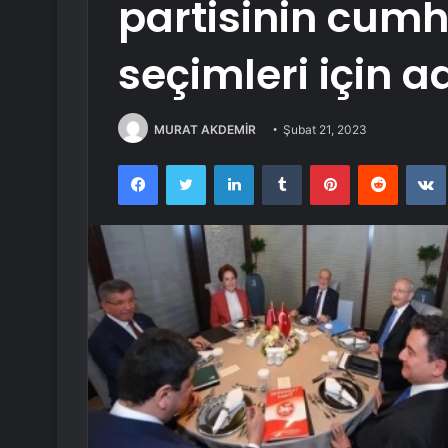
partisinin cum
seçimleri için ad
MURAT AKDEMİR
Şubat 21, 2023
Facebook
Twitter
LinkedIn
Tumblr
Pinterest
Reddit