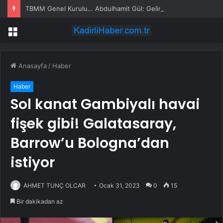
TBMM Genel Kurulu… Abdulhamit Gül: Gelin, Acıları Değil Sevinçleri Artıracak Bir Süreçte Hep Birlikte Taşın Altına Elimizi Koyalım
Menü
Anasayfa
/
Haber
Haber
Sol kanat Gambiyalı havai
fişek gibi! Galatasaray,
Barrow’u Bologna’dan
istiyor
AHMET TUNÇ OLCAR
Ocak 31, 2023
0
15
Bir dakikadan az