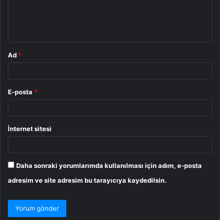
m
*
Ad
*
E-posta
*
İnternet sitesi
Daha sonraki yorumlarımda kullanılması için adım, e-posta
adresim ve site adresim bu tarayıcıya kaydedilsin.