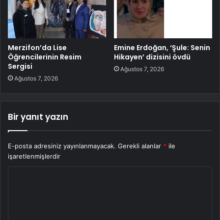
Merzifon’da Lise
Emine Erdoğan, ‘Şule: Senin
Öğrencilerinin Resim
Hikayen’ dizisini övdü
Sergisi
Ağustos 7, 2026
Ağustos 7, 2026
Bir yanıt yazın
E-posta adresiniz yayınlanmayacak.
Gerekli alanlar
*
ile
işaretlenmişlerdir
Y
o
r
u