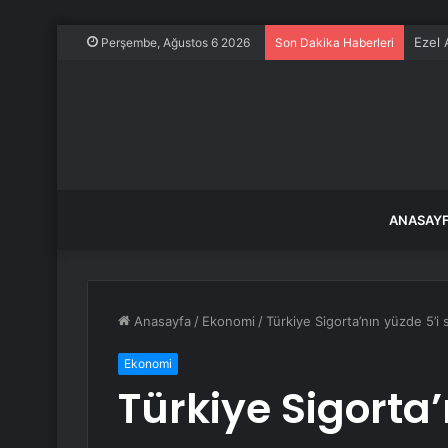
Ezel 
Perşembe, Ağustos 6 2026
Son Dakika Haberleri
ANASAY
Anasayfa
/
Ekonomi
/
Türkiye Sigorta’nın yüzde 5’i s
Ekonomi
Türkiye Sigorta’