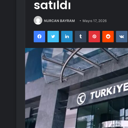
satıldı
NURCAN BAYRAM
Mayıs 17, 2026
Facebook
Twitter
LinkedIn
Tumblr
Pinterest
Reddit