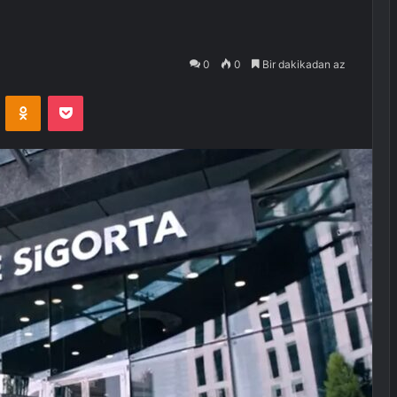
0
0
Bir dakikadan az
VKontakte
Odnoklassniki
Pocket