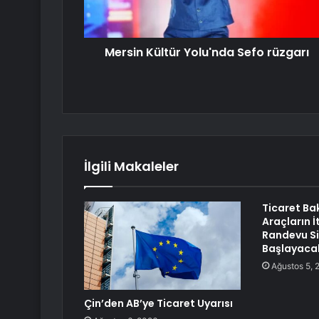
Mersin Kültür Yolu'nda Sefo rüzgarı
İlgili Makaleler
Ticaret Bak
Araçların İ
Randevu Si
Başlayaca
Ağustos 5, 
Çin’den AB’ye Ticaret Uyarısı