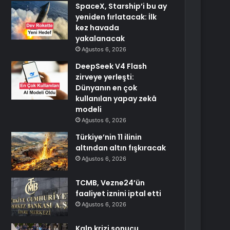
SpaceX, Starship’i bu ay
yeniden fırlatacak: İlk
kez havada
yakalanacak
Ağustos 6, 2026
DeepSeek V4 Flash
zirveye yerleşti:
Dünyanın en çok
kullanılan yapay zekâ
modeli
Ağustos 6, 2026
Türkiye’nin 11 ilinin
altından altın fışkıracak
Ağustos 6, 2026
TCMB, Vezne24’ün
faaliyet iznini iptal etti
Ağustos 6, 2026
Kalp krizi sonucu