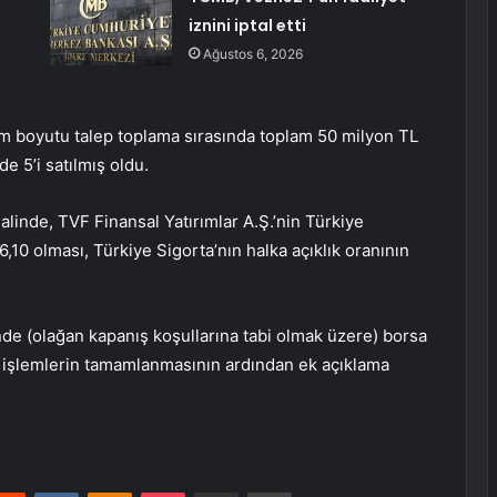
iznini iptal etti
Ağustos 6, 2026
em boyutu talep toplama sırasında toplam 50 milyon TL
de 5’i satılmış oldu.
alinde, TVF Finansal Yatırımlar A.Ş.’nin Türkiye
,10 olması, Türkiye Sigorta’nın halka açıklık oranının
de (olağan kapanış koşullarına tabi olmak üzere) borsa
 işlemlerin tamamlanmasının ardından ek açıklama
erest
Reddit
VKontakte
Odnoklassniki
Pocket
E-Posta ile paylaş
Yazdır