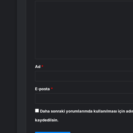
Y
o
r
u
m
*
Ad
*
E-posta
*
Daha sonraki yorumlarımda kullanılması için adı
kaydedilsin.