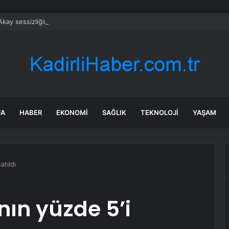
Akay sessizliğini bozdu: Dikkat çeken davet
FA
HABER
EKONOMI
SAĞLIK
TEKNOLOJI
YAŞAM
atıldı
nın yüzde 5’i