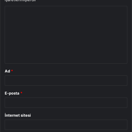
Y
o
r
u
m
*
Ad
*
E-posta
*
İnternet sitesi