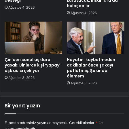
desteği
kuratacak, insanlara da
bulaşabilir
Ağustos 4, 2026
Ağustos 4, 2026
Çin’den sanal aşklara
Hayatını kaybetmeden
yasak: Binlerce kişi ‘yapay’
dakikalar önce şakayı
aşk acısı çekiyor
patlatmış: Şu anda
ölemem
Ağustos 3, 2026
Ağustos 3, 2026
Bir yanıt yazın
E-posta adresiniz yayınlanmayacak.
Gerekli alanlar
*
ile
işaretlenmişlerdir