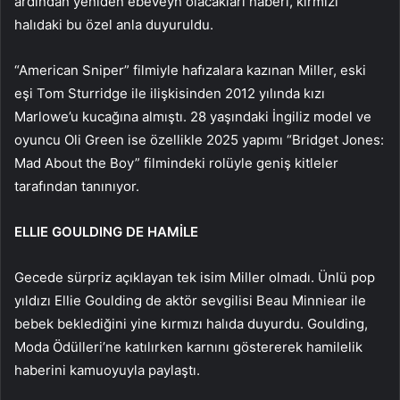
ardından yeniden ebeveyn olacakları haberi, kırmızı
halıdaki bu özel anla duyuruldu.
“American Sniper” filmiyle hafızalara kazınan Miller, eski
eşi Tom Sturridge ile ilişkisinden 2012 yılında kızı
Marlowe’u kucağına almıştı. 28 yaşındaki İngiliz model ve
oyuncu Oli Green ise özellikle 2025 yapımı “Bridget Jones:
Mad About the Boy” filmindeki rolüyle geniş kitleler
tarafından tanınıyor.
ELLIE GOULDING DE HAMİLE
Gecede sürpriz açıklayan tek isim Miller olmadı. Ünlü pop
yıldızı Ellie Goulding de aktör sevgilisi Beau Minniear ile
bebek beklediğini yine kırmızı halıda duyurdu. Goulding,
Moda Ödülleri’ne katılırken karnını göstererek hamilelik
haberini kamuoyuyla paylaştı.