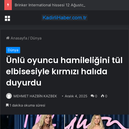
Brinker International hissesi 12 Ağustos’ta yüzde 6,6 hareket edebilir
Menü
Anasayfa
/
Dünya
Dünya
Ünlü oyuncu hamileliğini tül
elbisesiyle kırmızı halıda
duyurdu
MEHMET HAZBİN KAZBEK
Aralık 4, 2025
0
0
1 dakika okuma süresi