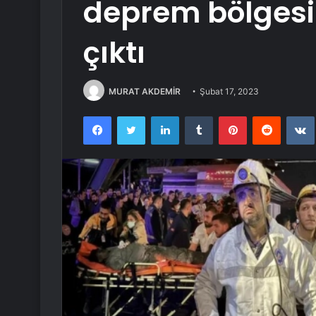
deprem bölgesin
çıktı
MURAT AKDEMİR
Şubat 17, 2023
Facebook
Twitter
LinkedIn
Tumblr
Pinterest
Reddit