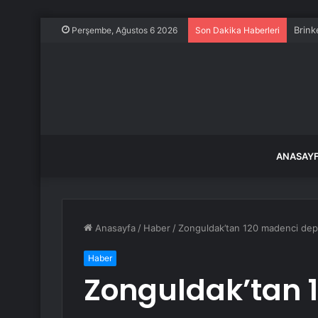
Brink
Perşembe, Ağustos 6 2026
Son Dakika Haberleri
ANASAY
Anasayfa
/
Haber
/
Zonguldak’tan 120 madenci depr
Haber
Zonguldak’tan 