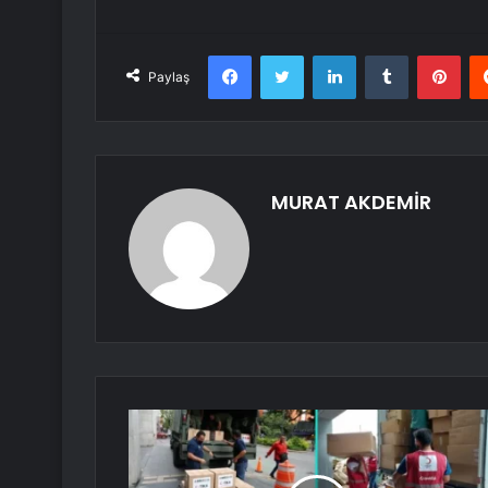
Facebook
Twitter
LinkedIn
Tumblr
Pint
Paylaş
MURAT AKDEMİR