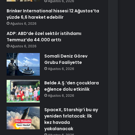
Ağustos 6, 2026
Brinker International hissesi 12 Ağustos’ta
yüzde 6,6 hareket edebilir
Ağustos 6, 2026
ADP: ABD’de özel sektör istihdamı
Temmuz’da 44.000 arttı
Ağustos 6, 2026
Somali Deniz Görev
Grubu Faaliyette
Ağustos 6, 2026
Belde A.Ş.’den çocuklara
eğlence dolu etkinlik
Ağustos 6, 2026
SpaceX, Starship’i bu ay
yeniden fırlatacak: İlk
kez havada
yakalanacak