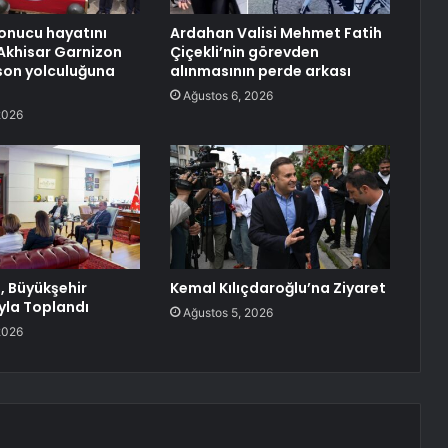
sonucu hayatını
Ardahan Valisi Mehmet Fatih
Akhisar Garnizon
Çiçekli’nin görevden
son yolculuğuna
alınmasının perde arkası
Ağustos 6, 2026
2026
, Büyükşehir
Kemal Kılıçdaroğlu’na Ziyaret
yla Toplandı
Ağustos 5, 2026
2026