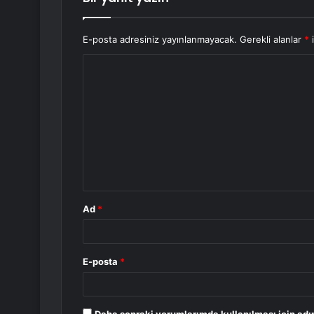
E-posta adresiniz yayınlanmayacak.
Gerekli alanlar
*
i
Y
o
r
u
m
*
Ad
*
E-posta
*