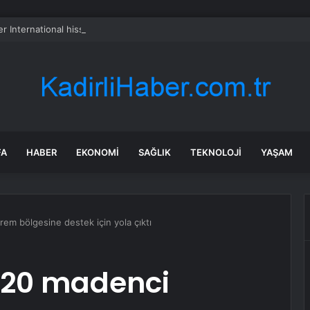
er International hissesi 12 Ağustos’ta yüzde 6,6 hareket edebilir
FA
HABER
EKONOMI
SAĞLIK
TEKNOLOJI
YAŞAM
em bölgesine destek için yola çıktı
120 madenci