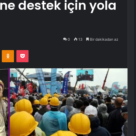
e destek için yola
0
13
Bir dakikadan az
VKontakte
Odnoklassniki
Pocket