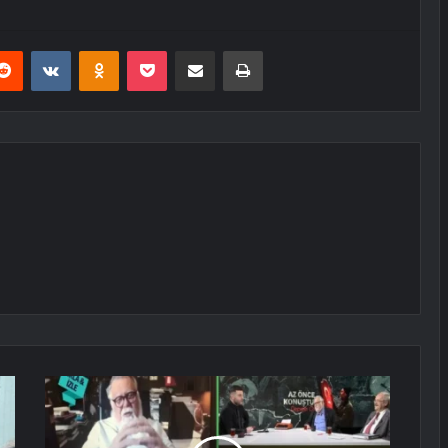
erest
Reddit
VKontakte
Odnoklassniki
Pocket
E-Posta ile paylaş
Yazdır