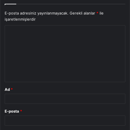
E-posta adresiniz yayınlanmayacak.
Gerekli alanlar
*
ile
işaretlenmişlerdir
Y
o
r
u
m
*
Ad
*
E-posta
*