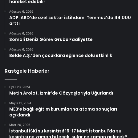
hareket edebilir
Ağustos 6, 2026
ADP: ABD’de özel sektör istihdamı Temmuz’da 44.000
arttı
Ağustos 6, 2026
Somali Deniz Görev Grubu Faaliyette
Ağustos 6, 2026
Belde A.Ş.’den çocuklara eğlence dolu etkinlik
Rastgele Haberler
Eylül 23, 2024
Metin Arolat, İzmir’de Gözyaşlarıyla Uğurlandı
Mayıs 11, 2024
MEB’e bağlı eğitim kurumlarına atama sonuçları
açıklandı
Mart 26, 2026
İstanbul İSKİ su kesintisi! 16-17 Mart İstanbul’da su
kesintisi ne zaman bitecek, sular ne zaman gelecek?