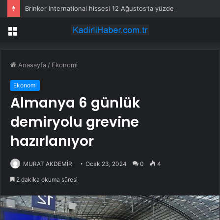
Brinker International hissesi 12 Ağustos’ta yüzde 6,6 hareket edebilir
Menü
Anasayfa
/
Ekonomi
Ekonomi
Almanya 6 günlük
demiryolu grevine
hazırlanıyor
MURAT AKDEMİR
Ocak 23, 2024
0
4
2 dakika okuma süresi