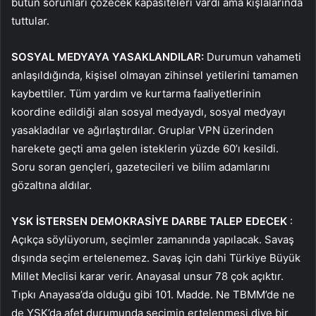
bütün sorunları çözecek kapasiteleri vardı ama kışlalarında
tuttular.
SOSYAL MEDYAYA YASAKLANDILAR:
Durumun vahameti
anlaşıldığında, kişisel olmayan zihinsel yetilerini tamamen
kaybettiler. Tüm yardım ve kurtarma faaliyetlerinin
koordine edildiği alan sosyal medyaydı, sosyal medyayı
yasakladılar ve ağırlaştırdılar. Gruplar VPN üzerinden
harekete geçti ama gelen isteklerin yüzde 60’ı kesildi.
Soru soran gençleri, gazetecileri ve bilim adamlarını
gözaltına aldılar.
YSK İSTERSEN DEMOKRASİYE DARBE TALEP EDECEK
:
Açıkça söylüyorum, seçimler zamanında yapılacak. Savaş
dışında seçim ertelenemez. Savaş için dahi Türkiye Büyük
Millet Meclisi karar verir. Anayasal unsur 78 çok açıktır.
Tıpkı Anayasa’da olduğu gibi 101. Madde. Ne TBMM’de ne
de YSK’da afet durumunda seçimin ertelenmesi diye bir