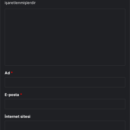
işaretlenmişlerdir
Y
o
r
u
m
*
Ad
*
E-posta
*
İnternet sitesi