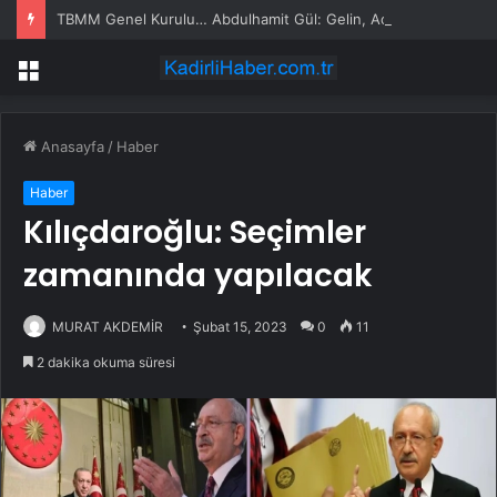
TBMM Genel Kurulu… Abdulhamit Gül: Gelin, Acıları Değil Sevinçleri Artıracak Bir Süreçte Hep Birlikte Taşın Altına Elimizi Koyalım
Menü
Anasayfa
/
Haber
Haber
Kılıçdaroğlu: Seçimler
zamanında yapılacak
MURAT AKDEMİR
Şubat 15, 2023
0
11
2 dakika okuma süresi