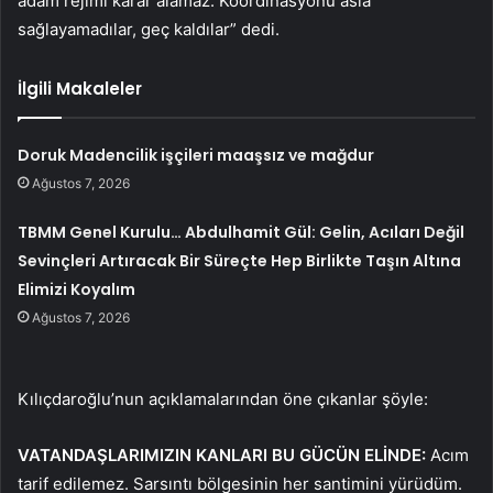
adam rejimi karar alamaz. Koordinasyonu asla
sağlayamadılar, geç kaldılar” dedi.
İlgili Makaleler
Doruk Madencilik işçileri maaşsız ve mağdur
Ağustos 7, 2026
TBMM Genel Kurulu… Abdulhamit Gül: Gelin, Acıları Değil
Sevinçleri Artıracak Bir Süreçte Hep Birlikte Taşın Altına
Elimizi Koyalım
Ağustos 7, 2026
Kılıçdaroğlu’nun açıklamalarından öne çıkanlar şöyle:
VATANDAŞLARIMIZIN KANLARI BU GÜCÜN ELİNDE:
Acım
tarif edilemez. Sarsıntı bölgesinin her santimini yürüdüm.