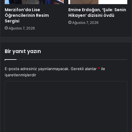
Merzifon’da Lise
Emine Erdoğan, ‘Şule: Senin
Öğrencilerinin Resim
Hikayen’ dizisini övdü
Sergisi
Ağustos 7, 2026
Ağustos 7, 2026
Bir yanıt yazın
E-posta adresiniz yayınlanmayacak.
Gerekli alanlar
*
ile
işaretlenmişlerdir
Y
o
r
u
m
*