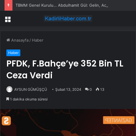
TBMM Genel Kurulu… Abdulhamit Gül: Gelin, Acıları Değil Sevinçleri Artıracak Bir Süreçte Hep Birlikte Taşın Altına Elimizi Koyalım
Menü
Anasayfa
/
Haber
Haber
PFDK, F.Bahçe’ye 352 Bin TL
Ceza Verdi
AYSUN GÜMÜŞÇÜ
Şubat 13, 2024
0
13
1 dakika okuma süresi