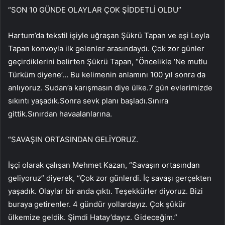
“SON 10 GÜNDE OLAYLAR ÇOK ŞİDDETLİ OLDU”
Hartum’da tekstil işiyle uğraşan Şükrü Tapan ve eşi Leyla
Tapan konvoyla ilk gelenler arasındaydı. Çok zor günler
geçirdiklerini belirten Şükrü Tapan, “Öncelikle ‘Ne mutlu
Türküm diyene’… Bu kelimenin anlamını 100 yıl sonra da
anlıyoruz. Sudan’a karışmasın diye ülke.7 gün evlerimizde
sıkıntı yaşadık.Sonra sevk planı başladı.Sınıra
gittik.Sınırdan havaalanlarına.
“SAVAŞIN ORTASINDAN GELİYORUZ.
İşçi olarak çalışan Mehmet Kazan, “Savaşın ortasından
geliyoruz” diyerek, “Çok zor günlerdi. İç savaşı gerçekten
yaşadık. Olaylar bir anda çıktı. Teşekkürler diyoruz. Bizi
buraya getirenler. 4 gündür yollardayız. Çok şükür
ülkemize geldik. Şimdi Hatay’dayız. Gideceğim.”