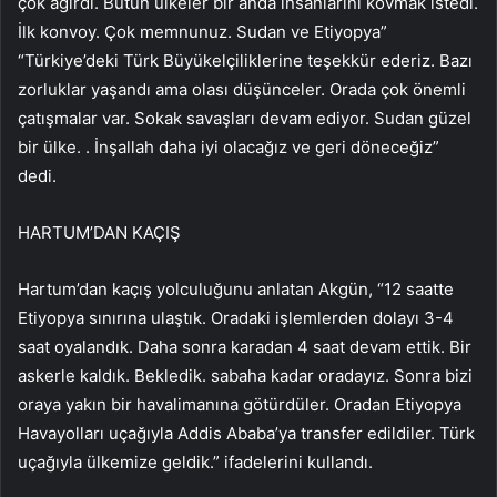
çok ağırdı. Bütün ülkeler bir anda insanlarını kovmak istedi.
İlk konvoy. Çok memnunuz. Sudan ve Etiyopya”
“Türkiye’deki Türk Büyükelçiliklerine teşekkür ederiz. Bazı
zorluklar yaşandı ama olası düşünceler. Orada çok önemli
çatışmalar var. Sokak savaşları devam ediyor. Sudan güzel
bir ülke. . İnşallah daha iyi olacağız ve geri döneceğiz”
dedi.
HARTUM’DAN KAÇIŞ
Hartum’dan kaçış yolculuğunu anlatan Akgün, “12 saatte
Etiyopya sınırına ulaştık. Oradaki işlemlerden dolayı 3-4
saat oyalandık. Daha sonra karadan 4 saat devam ettik. Bir
askerle kaldık. Bekledik. sabaha kadar oradayız. Sonra bizi
oraya yakın bir havalimanına götürdüler. Oradan Etiyopya
Havayolları uçağıyla Addis Ababa’ya transfer edildiler. Türk
uçağıyla ülkemize geldik.” ifadelerini kullandı.