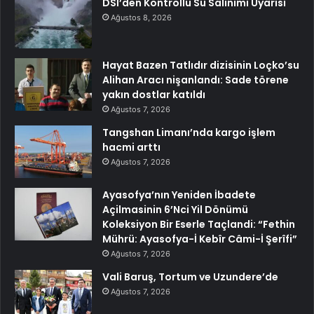
DSİ’den Kontrollü Su Salınımı Uyarısı
Ağustos 8, 2026
Hayat Bazen Tatlıdır dizisinin Loçko’su
Alihan Aracı nişanlandı: Sade törene
yakın dostlar katıldı
Ağustos 7, 2026
Tangshan Limanı’nda kargo işlem
hacmi arttı
Ağustos 7, 2026
Ayasofya’nın Yeniden İbadete
Açilmasinin 6’Nci Yil Dönümü
Koleksiyon Bir Eserle Taçlandi: “Fethin
Mührü: Ayasofya-İ Kebîr Câmi-İ Şerîfi”
Ağustos 7, 2026
Vali Baruş, Tortum ve Uzundere’de
Ağustos 7, 2026