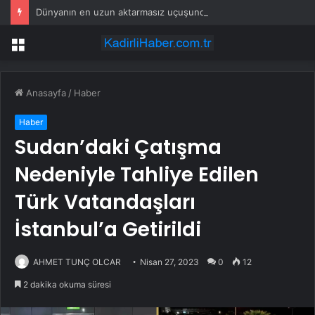
Dünyanın en uzun aktarmasız uçuşunda tarihi rekor: 24 saatten fazla havada kaldılar
Menü
Anasayfa
/
Haber
Haber
Sudan’daki Çatışma
Nedeniyle Tahliye Edilen
Türk Vatandaşları
İstanbul’a Getirildi
AHMET TUNÇ OLCAR
Nisan 27, 2023
0
12
2 dakika okuma süresi