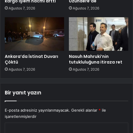
kargo işlem hacmi arttı
Uzundere’de
Ağustos 7, 2026
Ağustos 7, 2026
Ankara’da İstinat Duvarı
Nasuh Mahruki’nin
Çöktü
tutukluluğuna itiraza ret
Ağustos 7, 2026
Ağustos 7, 2026
Bir yanıt yazın
E-posta adresiniz yayınlanmayacak.
Gerekli alanlar
*
ile
işaretlenmişlerdir
Y