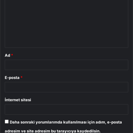
o
r
u
m
*
Ad
*
E-posta
*
İnternet sitesi
Daha sonraki yorumlarımda kullanılması için adım, e-posta
adresim ve site adresim bu tarayıcıya kaydedilsin.